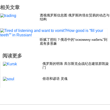
相关文章
科技
透视俄罗斯信息图 俄罗斯跨境在贸易的动态与
结构
社会
文化
听腻了想吐？俄语中的“оскомину набить”到
底有多形象
历史
阅读更多
俄罗斯的明珠 库尔斯克会战纪念建筑群凯旋
门
体育
俗语和谚语 灵魂
旅游
视听