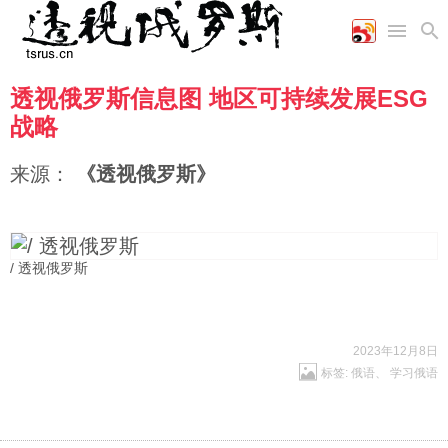
透视俄罗斯信息图 地区可持续发展ESG
首页
空军
财经
文艺
图片新闻
战略
海军
商业
教育
高清图片
国际
陆军
工业
美食
漫画
来源：
《透视俄罗斯》
军事合作
能源
娱乐
视频
农业
图表
时政
/ 透视俄罗斯
军事
评论
2023年12月8日
标签:
俄语
、
学习俄语
经济