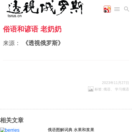
俗语和谚语 老奶奶
首页
空军
财经
文艺
图片新闻
海军
商业
教育
高清图片
来源：
《透视俄罗斯》
国际
陆军
工业
美食
漫画
军事合作
能源
娱乐
视频
农业
图表
时政
2023年11月27日
军事
标签:
俄语
、
学习俄语
评论
相关文章
经济
俄语图解词典 水果和浆果