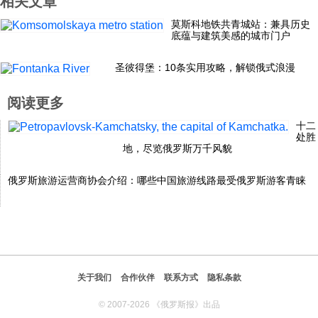
相关文章
科技
莫斯科地铁共青城站：兼具历史
底蕴与建筑美感的城市门户
社会
圣彼得堡：10条实用攻略，解锁俄式浪漫
阅读更多
文化
十二
处胜
地，尽览俄罗斯万千风貌
历史
俄罗斯旅游运营商协会介绍：哪些中国旅游线路最受俄罗斯游客青睐
体育
旅游
关于我们
合作伙伴
联系方式
隐私条款
视听
© 2007-2026 《俄罗斯报》出品