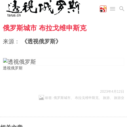
俄罗斯城市 布拉戈维申斯克
首页
空军
财经
文艺
图片新闻
海军
商业
教育
高清图片
来源：
《透视俄罗斯》
国际
陆军
工业
美食
漫画
军事合作
能源
娱乐
视频
农业
图表
时政
透视俄罗斯
军事
2023年4月12日
标签:
俄罗斯城市
、
布拉戈维申斯克
、
旅游
、
旅游业
评论
经济