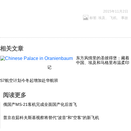
科技
2015年11月2日
标签:
埃及
、
飞机
、
事故
社会
文化
相关文章
东方风情里的圣彼得堡：藏着
中国、埃及和马格里布温柔印
历史
记
S7航空计划今冬起增加赴华航班
体育
阅读更多
旅游
俄国产MS-21客机完成全面国产化后首飞
普京在茹科夫斯基视察将替代"波音"和"空客"的新飞机
视听