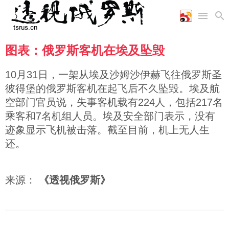
图表：俄罗斯客机在埃及坠毁
首页
空军
财经
文艺
图片新闻
海军
商业
教育
高清图片
10月31日，一架从埃及沙姆沙伊赫飞往俄罗斯圣
国际
陆军
工业
美食
漫画
彼得堡的俄罗斯客机在起飞后不久坠毁。埃及航
军事合作
能源
娱乐
视频
空部门官员说，失事客机载有224人，包括217名
农业
图表
时政
乘客和7名机组人员。埃及安全部门表示，没有
迹象显示飞机被击落。截至目前，机上无人生
还。
军事
评论
来源：
《透视俄罗斯》
经济