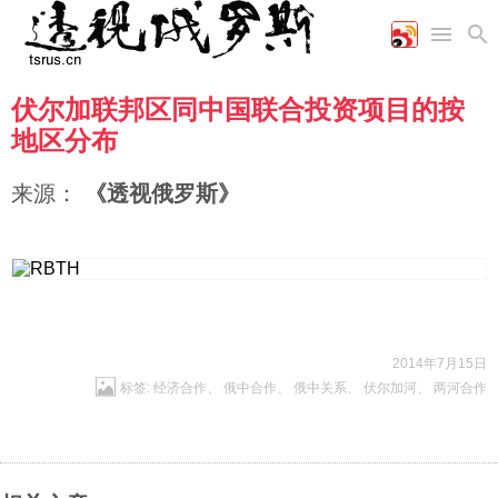
伏尔加联邦区同中国联合投资项目的按
首页
空军
财经
文艺
图片新闻
地区分布
海军
商业
教育
高清图片
国际
陆军
工业
美食
漫画
来源：
《透视俄罗斯》
军事合作
能源
娱乐
视频
农业
图表
时政
军事
2014年7月15日
评论
标签:
经济合作
、
俄中合作
、
俄中关系
、
伏尔加河
、
两河合作
经济