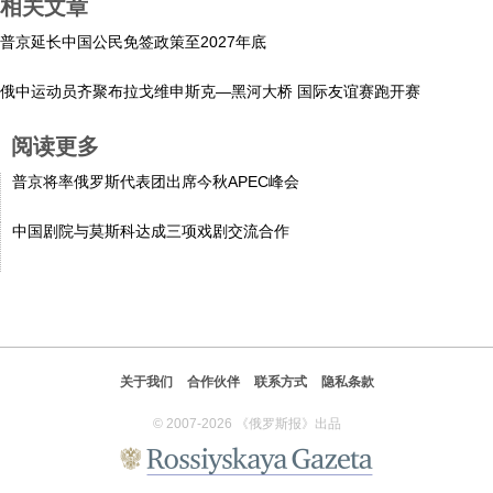
相关文章
科技
普京延长中国公民免签政策至2027年底
俄中运动员齐聚布拉戈维申斯克—黑河大桥 国际友谊赛跑开赛
社会
阅读更多
文化
普京将率俄罗斯代表团出席今秋APEC峰会
中国剧院与莫斯科达成三项戏剧交流合作
历史
体育
旅游
关于我们
合作伙伴
联系方式
隐私条款
© 2007-2026 《俄罗斯报》出品
视听