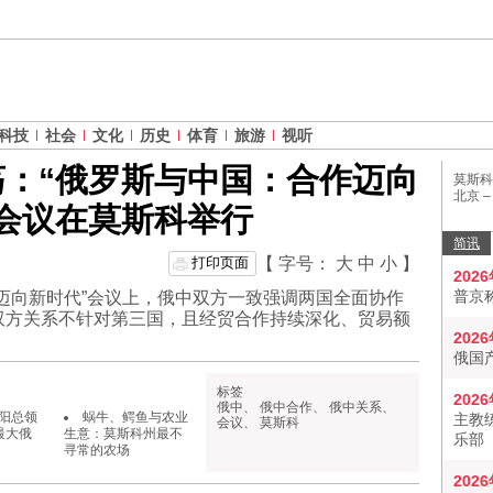
科技
社会
文化
历史
体育
旅游
视听
：“俄罗斯与中国：合作迈向
莫斯科
北京 
会议在莫斯科举行
简讯
打印页面
【 字号：
大
中
小
】
202
普京
迈向新时代”会议上，俄中双方一致强调两国全面协作
双方关系不针对第三国，且经贸合作持续深化、贸易额
202
俄国
标签
202
俄中
、
俄中合作
、
俄中关系
、
阳总领
蜗牛、鳄鱼与农业
主教
会议
、
莫斯科
最大俄
生意：莫斯科州最不
乐部
寻常的农场
202