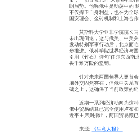
朗局势。他称俄中是动荡中的“
不仅捍卫自身利益，也在为全球
国安理会、金砖机制和上海合作
莫斯科大学亚非学院院长马
未出现倒退，这与俄美、中美关
发动特别军事行动后，北京面临
步推进。俄科学院世界经济与国
引用《竹石》诗句“任尔东西南
畏千难万险的坚韧。
针对未来两国领导人更替会
脑外交固然存在，但俄中关系首
础之上，这确保了当前政策的延
近期一系列经济动向为这种
俄中贸易结算已完全使用卢布和
近平主席则指出，两国贸易额已连
来源:
《生意人报》