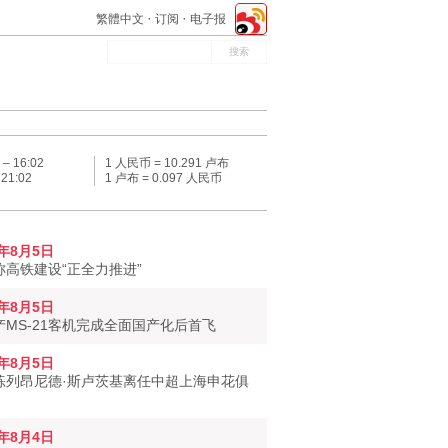
繁體中文
订阅
电子报
 –
16:02
1 人民币 = 10.291 卢布
–
21:02
1 卢布 = 0.097 人民币
6年8月5日
称高铁建设“正全力推进”
6年8月5日
产MS-21客机完成全面国产化后首飞
6年8月5日
练列昂尼德·斯卢茨基离任中超上海申花俱
6年8月4日