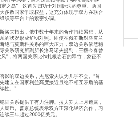
稳定之岛”，这首先归功于对国际法的尊重。两国
大多数国家争取权益，这充分体现于双方在联合
组织等平台上的紧密协调。
斯洛夫指出，俄中数十年来的合作持续累积，从
系的状况形成鲜明对照。即使在俄罗斯对乌克兰
断绝与莫斯科关系的巨大压力，双边关系依然稳
际关系研究所副所长洛马诺夫提到，王毅今春曾
北风”，将两国关系比作扎根岩石的翠竹，象征不
否影响双边关系，杰尼索夫认为几乎不会。“首
先建立在国家利益高度接近且绝不相互矛盾的基
续性。”
稳固关系提供了有力注脚。拉夫罗夫上月透露，
人民币。普京总统表示双方正深化经济合作，习
续三年超过2000亿美元。