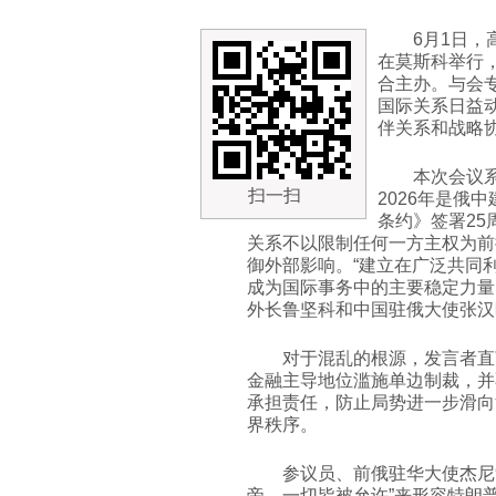
6月1日，
在莫斯科举行
合主办。与会
国际关系日益
伴关系和战略
本次会议
扫一扫
2026年是俄
条约》签署2
关系不以限制任何一方主权为前
御外部影响。“建立在广泛共同
成为国际事务中的主要稳定力量
外长鲁坚科和中国驻俄大使张汉
对于混乱的根源，发言者直
金融主导地位滥施单边制裁，并
承担责任，防止局势进一步滑向
界秩序。
参议员、前俄驻华大使杰尼
帝，一切皆被允许”来形容特朗