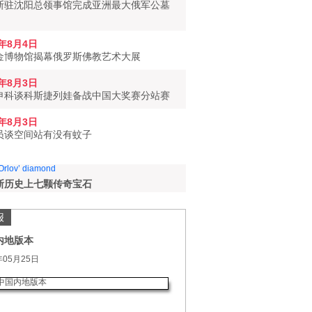
斯驻沈阳总领事馆完成亚洲最大俄军公墓
6年8月4日
金博物馆揭幕俄罗斯佛教艺术大展
6年8月3日
申科谈科斯捷列娃备战中国大奖赛分站赛
6年8月3日
员谈空间站有没有蚊子
斯历史上七颗传奇宝石
报
内地版本
年05月25日