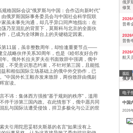
俄罗
修复
高规格国际会议“俄罗斯与中国：合作迈向新时代”
，由俄罗斯国际事务委员会与中国社会科学院联
202
专家虽未事先沟通，却几乎异口同声地指出：在
普希
动荡乃至混乱的背景下，莫斯科与北京的全面伙
协作，已成为全球舞台上的关键稳定因素。
202
普鲁
系第11届，虽非整数周年，却恰逢重要节点——
202
中建立战略伙伴关系30周年，也是《睦邻友好合作
航天
5周年。俄外长拉夫罗夫在书面致辞中强调，俄中
提，不受意识形态约束，不针对第三国，且能抵
利益和相似国际立场基础上的俄中外交协作，已
视听
。”中国外长王毅亦发来致辞，两份致辞由俄副
俄罗
晖宣读。
电子
言不讳：集体西方强推“基于规则的秩序”，滥用
不停干涉第三国内政。在此情形下，俄中愿共同
中国
混乱与国际法遭受侵蚀，捍卫多极化与公正的世
2026
索夫引用陀思妥耶夫斯基的名言“如果没有上
普的行事风格，认为这直接导致了委内瑞拉和伊