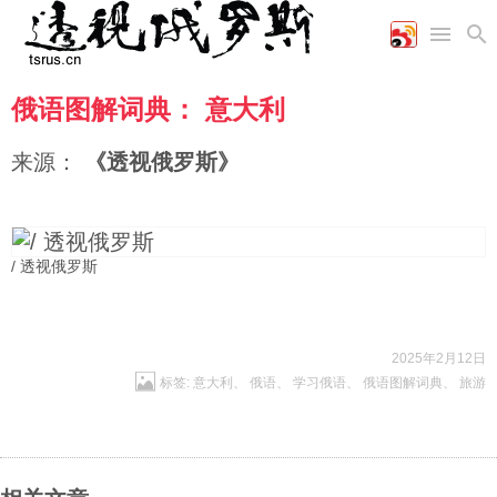
俄语图解词典： 意大利
首页
空军
财经
文艺
图片新闻
海军
商业
教育
高清图片
来源：
《透视俄罗斯》
国际
陆军
工业
美食
漫画
军事合作
能源
娱乐
视频
农业
图表
时政
/ 透视俄罗斯
军事
2025年2月12日
标签:
意大利
、
俄语
、
学习俄语
、
俄语图解词典
、
旅游
评论
经济