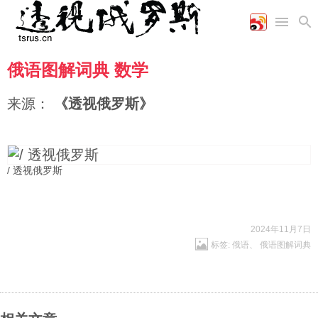
俄语图解词典 数学
首页
空军
财经
文艺
图片新闻
海军
商业
教育
高清图片
来源：
《透视俄罗斯》
国际
陆军
工业
美食
漫画
军事合作
能源
娱乐
视频
农业
图表
时政
/ 透视俄罗斯
军事
2024年11月7日
标签:
俄语
、
俄语图解词典
评论
经济