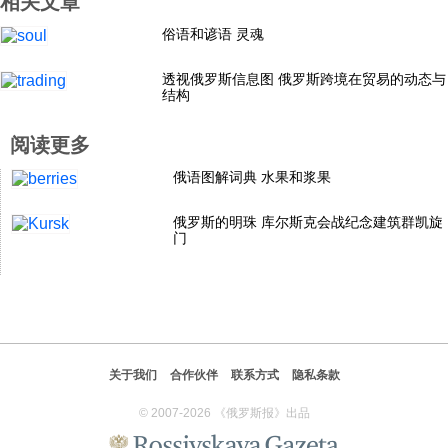
相关文章
科技
俗语和谚语 灵魂
透视俄罗斯信息图 俄罗斯跨境在贸易的动态与
社会
结构
阅读更多
文化
俄语图解词典 水果和浆果
历史
俄罗斯的明珠 库尔斯克会战纪念建筑群凯旋
门
体育
旅游
关于我们
合作伙伴
联系方式
隐私条款
视听
© 2007-2026 《俄罗斯报》出品