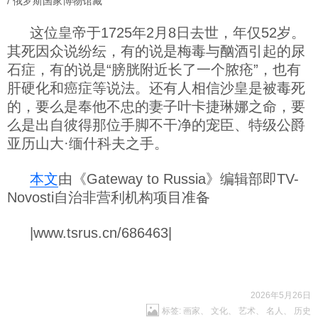
/ 俄罗斯国家博物馆藏
这位皇帝于1725年2月8日去世，年仅52岁。
其死因众说纷纭，有的说是梅毒与酗酒引起的尿
石症，有的说是“膀胱附近长了一个脓疮”，也有
肝硬化和癌症等说法。还有人相信沙皇是被毒死
的，要么是奉他不忠的妻子叶卡捷琳娜之命，要
么是出自彼得那位手脚不干净的宠臣、特级公爵
亚历山大·缅什科夫之手。
本文
由《Gateway to Russia》编辑部即TV-
Novosti自治非营利机构项目准备
|www.tsrus.cn/686463|
2026年5月26日
标签:
画家
、
文化
、
艺术
、
名人
、
历史