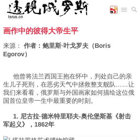
画作中的彼得大帝生平
首页
空军
财经
文艺
图片新闻
海军
商业
教育
高清图片
来源：
作者：鲍里斯·叶戈罗夫（Boris
国际
陆军
工业
美食
漫画
Egorov）
军事合作
能源
娱乐
视频
农业
图表
时政
他曾将法兰西国王抱在怀中，判处自己的亲
生儿子死刑，在恶劣天气中拯救整支舰队……让
军事
我们来看看，俄罗斯与外国画家如何描绘这位俄
国首位皇帝一生中最重要的时刻。
评论
1. 尼古拉·德米特里耶夫-奥伦堡斯基《射击
军起义》，1862年
经济