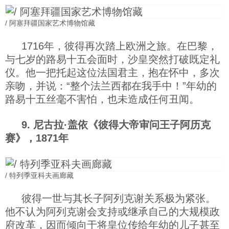
/ 阿塞拜疆国家艺术博物馆藏
1716年，彼得再次踏上欧洲之旅。在巴黎，
与七岁的路易十五会面时，沙皇突然打破既定礼
仪。他一把托起这位法国君主，抱在怀中，多次
亲吻，并说：“整个法兰西都在我手中！”年幼的
路易十五丝毫不害怕，也未造成任何丑闻。
9. 尼古拉·盖依《彼得大帝审问王子阿历克
赛》，1871年
/ 特列季亚科夫画廊藏
彼得一世与其长子阿列克谢关系极为紧张。
他不认为阿列克谢会支持或继承自己的大规模政
府改革，因而倾向于将皇位传给年幼的儿子甚至