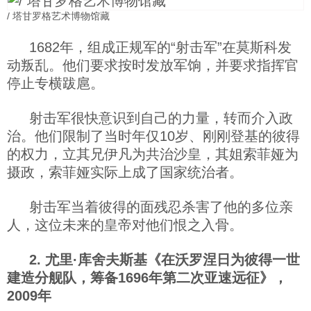
/ 塔甘罗格艺术博物馆藏
科技
1682年，组成正规军的“射击军”在莫斯科发
社会
动叛乱。他们要求按时发放军饷，并要求指挥官
停止专横跋扈。
文化
射击军很快意识到自己的力量，转而介入政
治。他们限制了当时年仅10岁、刚刚登基的彼得
历史
的权力，立其兄伊凡为共治沙皇，其姐索菲娅为
摄政，索菲娅实际上成了国家统治者。
体育
射击军当着彼得的面残忍杀害了他的多位亲
人，这位未来的皇帝对他们恨之入骨。
旅游
2. 尤里·库舍夫斯基《在沃罗涅日为彼得一世
建造分舰队，筹备1696年第二次亚速远征》，
视听
2009年