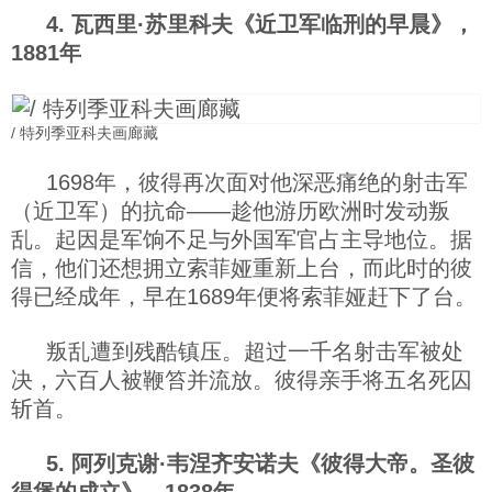
4. 瓦西里·苏里科夫《近卫军临刑的早晨》，
1881年
/ 特列季亚科夫画廊藏
1698年，彼得再次面对他深恶痛绝的射击军
（近卫军）的抗命——趁他游历欧洲时发动叛
乱。起因是军饷不足与外国军官占主导地位。据
信，他们还想拥立索菲娅重新上台，而此时的彼
得已经成年，早在1689年便将索菲娅赶下了台。
叛乱遭到残酷镇压。超过一千名射击军被处
决，六百人被鞭笞并流放。彼得亲手将五名死囚
斩首。
5. 阿列克谢·韦涅齐安诺夫《彼得大帝。圣彼