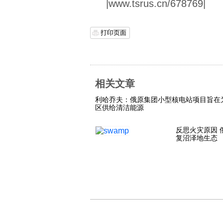
|www.tsrus.cn/678769|
打印页面
相关文章
利哈乔夫：俄原集团小型核电站项目旨在
区供给清洁能源
反思火灾原因 
复沼泽地生态