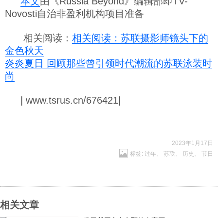
本文
由《Russia Beyond》编辑部即TV-
Novosti自治非盈利机构项目准备
相关阅读：
相关阅读：苏联摄影师镜头下的
金色秋天
炎炎夏日 回顾那些曾引领时代潮流的苏联泳装时
尚
| www.tsrus.cn/676421|
2023年1月17日
标签:
过年
、
苏联
、
历史
、
节日
相关文章