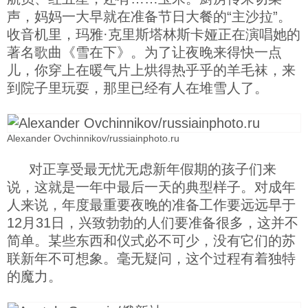
声，妈妈一大早就在准备节日大餐的“主沙拉”。
科技
收音机里，玛雅·克里斯塔林斯卡娅正在演唱她的
著名歌曲《雪在下》。为了让夜晚来得快一点
社会
儿，你穿上在暖气片上烘得热乎乎的羊毛袜，来
到院子里玩耍，那里已经有人在堆雪人了。
文化
Alexander Ovchinnikov/russiainphoto.ru
历史
对正享受最无忧无虑新年假期的孩子们来
说，这就是一年中最后一天的典型样子。对成年
体育
人来说，年度最重要夜晚的准备工作要远远早于
12月31日，兴致勃勃的人们要准备很多，这并不
旅游
简单。某些东西和仪式必不可少，没有它们的苏
联新年不可想象。毫无疑问，这个过程有着独特
的魔力。
视听