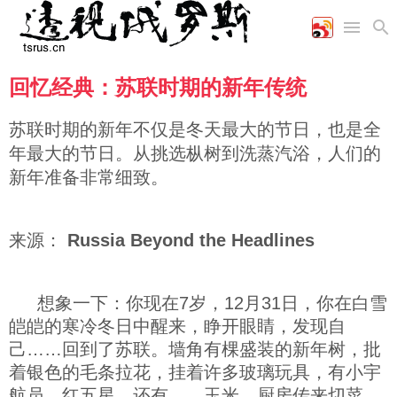
回忆经典：苏联时期的新年传统
首页
空军
财经
文艺
图片新闻
海军
商业
教育
高清图片
苏联时期的新年不仅是冬天最大的节日，也是全
国际
陆军
工业
美食
漫画
年最大的节日。从挑选枞树到洗蒸汽浴，人们的
军事合作
能源
娱乐
视频
新年准备非常细致。
农业
图表
时政
来源：
Russia Beyond the Headlines
军事
想象一下：你现在7岁，12月31日，你在白雪
评论
皑皑的寒冷冬日中醒来，睁开眼睛，发现自
己……回到了苏联。墙角有棵盛装的新年树，批
经济
着银色的毛条拉花，挂着许多玻璃玩具，有小宇
航员、红五星，还有……玉米。厨房传来切菜