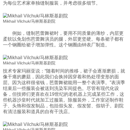
为每位艺术家单独缝制服装，并考虑很多细节。
Mikhail Vilchuk/马林斯基剧院
例如，缝制芭蕾舞裙时，要用不同质量的薄纱，内层更
柔软以免划伤芭蕾舞演员的腿，外层更坚硬。每条裙子都有
一个钢圈给裙子增加弹性。这个钢圈由钟表厂制造。
Mikhail Vilchuk/马林斯基剧院
技术专家玛丽亚说：“随着时间的推移，裙子会逐渐磨损，就
像干瘪的蘑菇，因此我们会换掉因穿着和热处理变形的面
层。因为这样很省钱，芭蕾舞裙能用一整个表演季。”表演季
结束后一些服装会被送到洗染车间提色。尽管有现代化设
备，但技师们更喜欢在19世纪的老机器上完成某些工作，这
些机器沙皇时代就加工过服装。除服装外，工作室还制作鞋
子、头饰和假发制品，包括假头发、假发髻、假胡子。剧院
有清洁服装和道具的自有干洗店。
Mikhail Vilchuk/马林斯基剧院