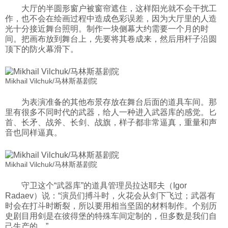
大厅的半圆形窗户被窗帘遮住，这样阳光就不会干扰工
作，也不会在绘画过程中造成色彩误差，因为大厅里的人造
光十分接近舞台照明。制作一块侧幕大约需要一个月的时
间。把画布放到舞台上，先要将其卷成来，然后用杆子沿圆
顶下的防火幕滑下。
Mikhail Vilchuk/马林斯基剧院
为表演准备的其他布景存放在舞台后面的道具车间。那
里有很多不同时代的武器，给人一种进入武器库的感觉。匕
首、长矛、战斧、长剑、战旗，样子都非常逼真，重量和声
音也同样逼真。
Mikhail Vilchuk/马林斯基剧院
守卫这个“武器库”的道具管理员拉达耶夫（Igor
Radaev）说：“演员们搏斗时，火花会从剑下飞过；武器有
时会在打斗时断裂，所以要用相当坚固的材料制作。个别历
史剧目用剑是在彼得堡的特殊车间定制的，但多数是我们自
己生产的。”