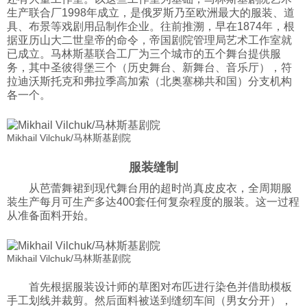
生产联合厂1998年成立，是俄罗斯乃至欧洲最大的服装、道
科技
具、布景等戏剧用品制作企业。往前推溯，早在1874年，根
据亚历山大二世皇帝的命令，帝国剧院管理局艺术工作室就
已成立。马林斯基联合工厂为三个城市的五个舞台提供服
社会
务，其中圣彼得堡三个（历史舞台、新舞台、音乐厅），符
拉迪沃斯托克和弗拉季高加索（北奥塞梯共和国）分支机构
各一个。
文化
Mikhail Vilchuk/马林斯基剧院
历史
服装缝制
从芭蕾舞裙到现代舞台用的超时尚真皮皮衣，全周期服
体育
装生产每月可生产多达400套任何复杂程度的服装。这一过程
从准备面料开始。
旅游
Mikhail Vilchuk/马林斯基剧院
视听
首先根据服装设计师的草图对布匹进行染色并借助模板
手工划线并裁剪。然后面料被送到缝纫车间（男女分开），