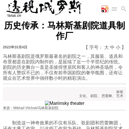
历史传承：马林斯基剧院道具制
首页
空军
财经
文艺
图片新闻
作厂
海军
商业
教育
高清图片
国际
陆军
工业
美食
漫画
【 字号：
大
中
小
】
2022年10月4日
军事合作
能源
娱乐
视频
马林斯基剧院是俄罗斯最著名的剧院之一，其服装、道具和
布景都是在剧院内制作的，是延续了近一个半世纪的传统。
农业
图表
时政
剧院的历史舞台一直是圣彼得堡居民和客人的神圣场所，令
所有人赞叹不已的，不仅有前帝国剧院的奢华氛围，还有让
观众在艺术世界中徜徉数小时的精彩演出。
军事
标签
文化
、
剧院
、
芭蕾舞
、
艺术
评论
来源：Mikhail Vilchuk/马林斯基剧院
经济
制造这一神奇效果的不仅有乐队、歌剧团和芭蕾舞团，
还有大量工作室。以这些工作室为基础，马林斯基剧院艺术