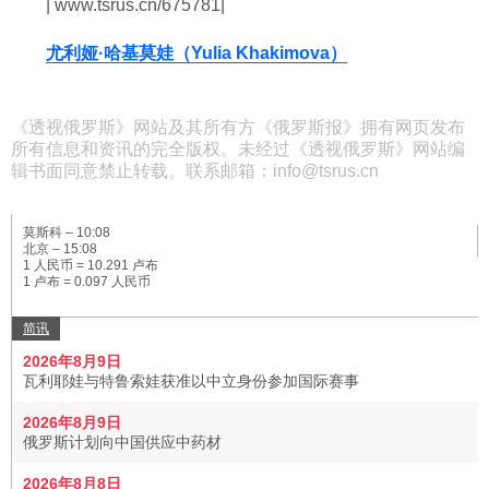
| www.tsrus.cn/675781|
尤利娅·哈基莫娃（Yulia Khakimova）
《透视俄罗斯》网站及其所有方《俄罗斯报》拥有网页发布
所有信息和资讯的完全版权。未经过《透视俄罗斯》网站编
辑书面同意禁止转载。联系邮箱：info@tsrus.cn
莫斯科 –
10:08
北京 –
15:08
1 人民币 = 10.291 卢布
1 卢布 = 0.097 人民币
简讯
2026年8月9日
瓦利耶娃与特鲁索娃获准以中立身份参加国际赛事
2026年8月9日
俄罗斯计划向中国供应中药材
2026年8月8日