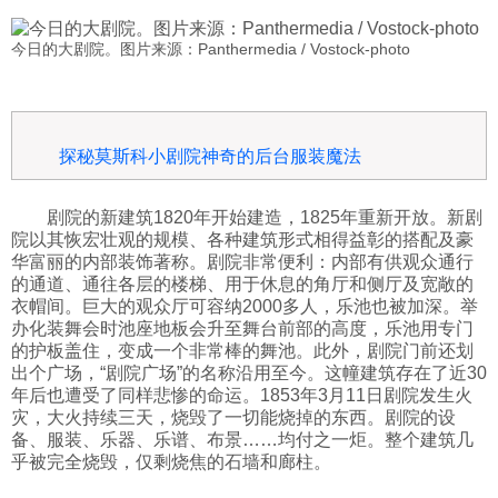
今日的大剧院。图片来源：Panthermedia / Vostock-photo
探秘莫斯科小剧院神奇的后台服装魔法
剧院的新建筑1820年开始建造，1825年重新开放。新剧
院以其恢宏壮观的规模、各种建筑形式相得益彰的搭配及豪
华富丽的内部装饰著称。剧院非常便利：内部有供观众通行
的通道、通往各层的楼梯、用于休息的角厅和侧厅及宽敞的
衣帽间。巨大的观众厅可容纳2000多人，乐池也被加深。举
办化装舞会时池座地板会升至舞台前部的高度，乐池用专门
的护板盖住，变成一个非常棒的舞池。此外，剧院门前还划
出个广场，“剧院广场”的名称沿用至今。这幢建筑存在了近30
年后也遭受了同样悲惨的命运。1853年3月11日剧院发生火
灾，大火持续三天，烧毁了一切能烧掉的东西。剧院的设
备、服装、乐器、乐谱、布景……均付之一炬。整个建筑几
乎被完全烧毁，仅剩烧焦的石墙和廊柱。