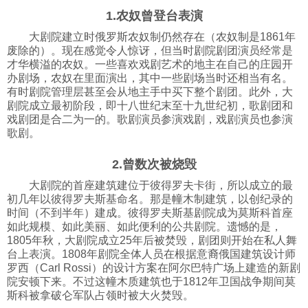
1.农奴曾登台表演
科技
大剧院建立时俄罗斯农奴制仍然存在（农奴制是1861年
废除的）。现在感觉令人惊讶，但当时剧院剧团演员经常是
社会
才华横溢的农奴。一些喜欢戏剧艺术的地主在自己的庄园开
办剧场，农奴在里面演出，其中一些剧场当时还相当有名。
有时剧院管理层甚至会从地主手中买下整个剧团。此外，大
文化
剧院成立最初阶段，即十八世纪末至十九世纪初，歌剧团和
戏剧团是合二为一的。歌剧演员参演戏剧，戏剧演员也参演
歌剧。
历史
2.曾数次被烧毁
大剧院的首座建筑建位于彼得罗夫卡街，所以成立的最
体育
初几年以彼得罗夫斯基命名。那是幢木制建筑，以创纪录的
时间（不到半年）建成。彼得罗夫斯基剧院成为莫斯科首座
如此规模、如此美丽、如此便利的公共剧院。遗憾的是，
旅游
1805年秋，大剧院成立25年后被焚毁，剧团则开始在私人舞
台上表演。1808年剧院全体人员在根据意裔俄国建筑设计师
罗西（Carl Rossi）的设计方案在阿尔巴特广场上建造的新剧
视听
院安顿下来。不过这幢木质建筑也于1812年卫国战争期间莫
斯科被拿破仑军队占领时被大火焚毁。