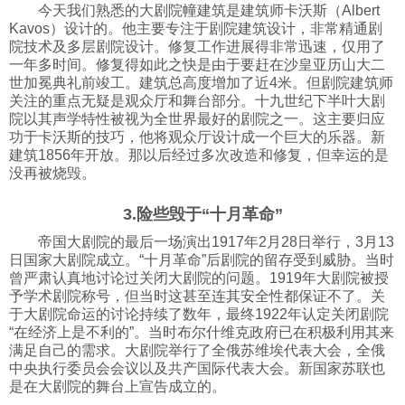
今天我们熟悉的大剧院幢建筑是建筑师卡沃斯（Albert
Kavos）设计的。他主要专注于剧院建筑设计，非常精通剧
院技术及多层剧院设计。修复工作进展得非常迅速，仅用了
一年多时间。修复得如此之快是由于要赶在沙皇亚历山大二
世加冕典礼前竣工。建筑总高度增加了近4米。但剧院建筑师
关注的重点无疑是观众厅和舞台部分。十九世纪下半叶大剧
院以其声学特性被视为全世界最好的剧院之一。这主要归应
功于卡沃斯的技巧，他将观众厅设计成一个巨大的乐器。新
建筑1856年开放。那以后经过多次改造和修复，但幸运的是
没再被烧毁。
3.险些毁于“十月革命”
帝国大剧院的最后一场演出1917年2月28日举行，3月13
日国家大剧院成立。“十月革命”后剧院的留存受到威胁。当时
曾严肃认真地讨论过关闭大剧院的问题。1919年大剧院被授
予学术剧院称号，但当时这甚至连其安全性都保证不了。关
于大剧院命运的讨论持续了数年，最终1922年认定关闭剧院
“在经济上是不利的”。当时布尔什维克政府已在积极利用其来
满足自己的需求。大剧院举行了全俄苏维埃代表大会，全俄
中央执行委员会会议以及共产国际代表大会。新国家苏联也
是在大剧院的舞台上宣告成立的。