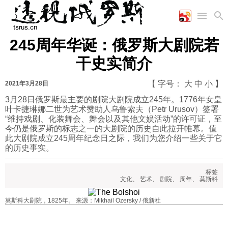
245周年华诞：俄罗斯大剧院若
首页
空军
财经
文艺
图片新闻
干史实简介
海军
商业
教育
高清图片
国际
陆军
工业
美食
漫画
【 字号：
大
中
小
】
2021年3月28日
军事合作
能源
娱乐
视频
3月28日俄罗斯最主要的剧院大剧院成立245年。1776年女皇
叶卡捷琳娜二世为艺术赞助人乌鲁索夫（Petr Urusov）签署
农业
图表
时政
“维持戏剧、化装舞会、舞会以及其他文娱活动”的许可证，至
今仍是俄罗斯的标志之一的大剧院的历史自此拉开帷幕。值
此大剧院成立245周年纪念日之际，我们为您介绍一些关于它
军事
的历史事实。
标签
评论
文化
、
艺术
、
剧院
、
周年
、
莫斯科
莫斯科大剧院，1825年。 来源：Mikhail Ozersky / 俄新社
经济