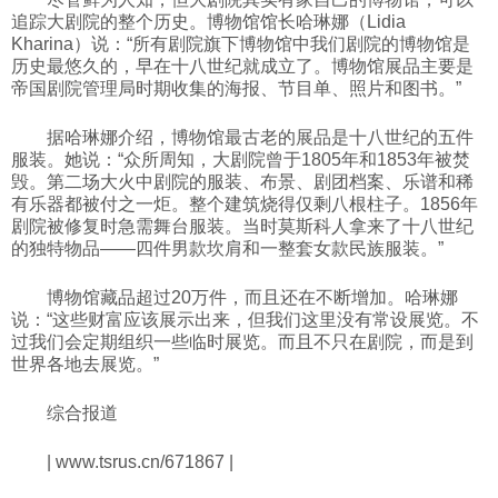
追踪大剧院的整个历史。博物馆馆长哈琳娜（Lidia
Kharina）说：“所有剧院旗下博物馆中我们剧院的博物馆是
历史最悠久的，早在十八世纪就成立了。博物馆展品主要是
帝国剧院管理局时期收集的海报、节目单、照片和图书。”
据哈琳娜介绍，博物馆最古老的展品是十八世纪的五件
服装。她说：“众所周知，大剧院曾于1805年和1853年被焚
毁。第二场大火中剧院的服装、布景、剧团档案、乐谱和稀
有乐器都被付之一炬。整个建筑烧得仅剩八根柱子。1856年
剧院被修复时急需舞台服装。当时莫斯科人拿来了十八世纪
的独特物品——四件男款坎肩和一整套女款民族服装。”
博物馆藏品超过20万件，而且还在不断增加。哈琳娜
说：“这些财富应该展示出来，但我们这里没有常设展览。不
过我们会定期组织一些临时展览。而且不只在剧院，而是到
世界各地去展览。”
综合报道
| www.tsrus.cn/671867 |