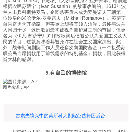
（Mikhail Glinka）的歌剧《为沙皇献身》拉开帷幕。剧情是
根据农民苏萨宁（Ivan Susanin）的故事改编的。1613年波
兰人出兵科斯特罗马，企图杀害后来成为罗曼诺夫王朝第一
位沙皇的米哈伊尔·罗曼诺夫（Mikhail Romanov）。苏萨宁
自告奋勇为其指路，但实际上却将其领入沼泽，最终与波兰
人同归于尽。这部歌剧最初被视为拥护君主制的节目，但更
名为《伊凡·苏萨宁》并修改歌词后便被公认为爱国主义及人
民的节目，这就意味着其被允许在社会主义国家演出。此
外，战争期间剧院工作人员还多次向国防基金（一个接受苏
联公民自愿捐款用于前线需求的特别基金）捐款，因此获得
斯大林的感谢。
5.有自己的博物馆
图片来源：AP
古索夫镜头中的莫斯科大剧院芭蕾舞团后台
尽管鲜为人知，但大剧院其实有家自己的博物馆，可以