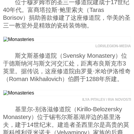
位于穆罗姆市的圣三一修道院建成于17世纪
40年代。富商塔拉斯·鲍里索夫（Taras
Borisov）捐助善款修建了这座修道院，华美的圣
三一教堂外是精致的瓷砖装饰物。
LORI/LEGION-MEDIA
斯文斯基修道院（Svensky Monastery）位
于德斯纳河与斯文河交汇处，距离布良斯克市3
英里。据传说，这座修道院由罗曼·米哈伊洛维奇
（Roman Mikhailovich）伯爵于1288年所建。
ILYA PITALEV / RIA NOVOSTI
基里尔-别洛滋修道院（Kirillo-Belozersky
Monastery）位于锡韦尔斯基湖岸边的基里洛
夫，建于14世纪末。建造者圣西里尔是高贵的莫
斯科维利亚米诺夫（Velyaminov）家族的后裔。