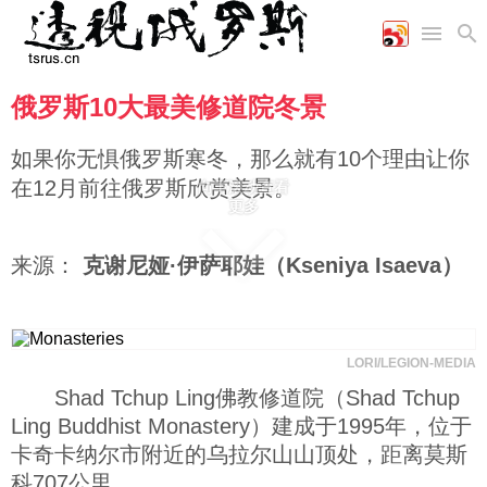
俄罗斯10大最美修道院冬景
首页
空军
财经
文艺
图片新闻
海军
商业
教育
高清图片
如果你无惧俄罗斯寒冬，那么就有10个理由让你
国际
陆军
工业
美食
漫画
在12月前往俄罗斯欣赏美景。
向下滚动查看
军事合作
能源
娱乐
视频
更多
农业
图表
时政
来源：
克谢尼娅·伊萨耶娃（Kseniya Isaeva）
军事
LORI/LEGION-MEDIA
评论
Shad Tchup Ling佛教修道院（Shad Tchup
Ling Buddhist Monastery）建成于1995年，位于
经济
卡奇卡纳尔市附近的乌拉尔山山顶处，距离莫斯
科707公里。