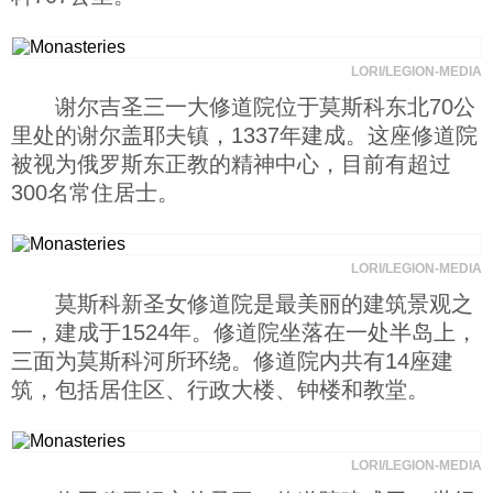
科技
LORI/LEGION-MEDIA
社会
谢尔吉圣三一大修道院位于莫斯科东北70公
里处的谢尔盖耶夫镇，1337年建成。这座修道院
被视为俄罗斯东正教的精神中心，目前有超过
文化
300名常住居士。
历史
LORI/LEGION-MEDIA
莫斯科新圣女修道院是最美丽的建筑景观之
体育
一，建成于1524年。修道院坐落在一处半岛上，
三面为莫斯科河所环绕。修道院内共有14座建
旅游
筑，包括居住区、行政大楼、钟楼和教堂。
视听
LORI/LEGION-MEDIA