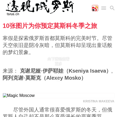
10张图片为你预定莫斯科冬季之旅
首页
空军
财经
文艺
图片新闻
海军
商业
教育
高清图片
寒假是探索俄罗斯首都莫斯科的完美时节。尽管
国际
陆军
工业
美食
漫画
天空依旧是阴冷灰暗，但莫斯科却呈现出童话般
军事合作
能源
娱乐
视频
的梦幻景象。
农业
图表
时政
向下滚动查看
更多
来源：
克谢尼娅·伊萨耶娃（Kseniya Isaeva）
,
军事
阿列克谢·莫斯克（Alexey Mosko）
评论
KRISTINA MAKEEVA
经济
尽管外国人通常很喜爱俄罗斯的冬天，但俄
罗斯人自己却不是那么享受漫长的严寒季节。