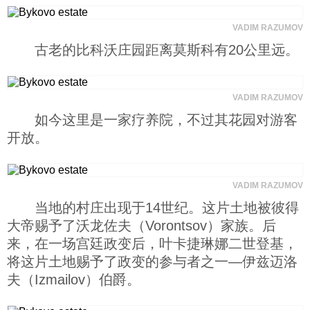
科技
VADIM RAZUMOV
古老的比科沃庄园距离莫斯科有20公里远。
社会
VADIM RAZUMOV
文化
如今这里是一家疗养院，不过其花园对游客
开放。
历史
VADIM RAZUMOV
体育
当地的村庄出现于14世纪。这片土地被彼得
大帝赐予了沃龙佐夫（Vorontsov）家族。后
旅游
来，在一场宫廷政变后，叶卡捷琳娜二世登基，
将这片土地赐予了政变的参与者之一—伊兹迈洛
夫（Izmailov）伯爵。
视听