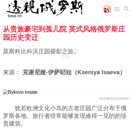
从贵族豪宅到孤儿院 英式风格俄罗斯庄
首页
空军
财经
文艺
图片新闻
园历史变迁
海军
商业
教育
高清图片
国际
陆军
工业
美食
漫画
莫斯科比科沃庄园摄影之旅。
向下滚动查看
军事合作
能源
娱乐
视频
更多
农业
图表
时政
来源：
克谢尼娅·伊萨耶娃（Kseniya Isaeva）
军事
VADIM RAZUMOV
评论
犹若欧洲文化小岛的古老庄园广泛分布于俄
罗斯各地。旅行者经常能够发现难得一见的的珍
经济
贵建筑。