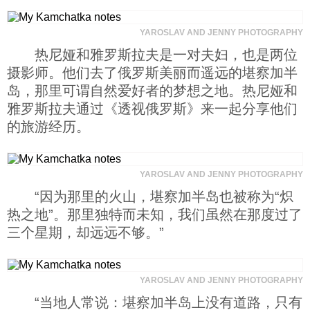
科技
YAROSLAV AND JENNY PHOTOGRAPHY
热尼娅和雅罗斯拉夫是一对夫妇，也是两位
社会
摄影师。他们去了俄罗斯美丽而遥远的堪察加半
岛，那里可谓自然爱好者的梦想之地。热尼娅和
文化
雅罗斯拉夫通过《透视俄罗斯》来一起分享他们
的旅游经历。
历史
YAROSLAV AND JENNY PHOTOGRAPHY
体育
“因为那里的火山，堪察加半岛也被称为“炽
热之地”。那里独特而未知，我们虽然在那度过了
三个星期，却远远不够。”
旅游
视听
YAROSLAV AND JENNY PHOTOGRAPHY
“当地人常说：堪察加半岛上没有道路，只有