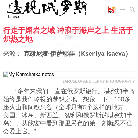
行走于熔岩之域 冲浪于海岸之上 生活于
首页
向下滚动查看
空军
财经
文艺
图片新闻
更多
炽热之地
海军
商业
教育
高清图片
国际
陆军
工业
美食
漫画
来源：
克谢尼娅·伊萨耶娃（Kseniya Isaeva）
军事合作
能源
娱乐
视频
农业
图表
时政
YAROSLAV AND JENNY PHOTOGRAPHY
军事
“多年来我们一直在俄罗斯旅行。堪察加半岛
始终是我们珍视的梦想之地。想象一下：150多
座火山和间歇泉谷（全球只有5个这样的地方—
评论
美国、冰岛、新西兰、智利和俄罗斯的堪察加半
岛）。从舷窗中看到那里景色的第一刻就忍不住
经济
会爱上它。”