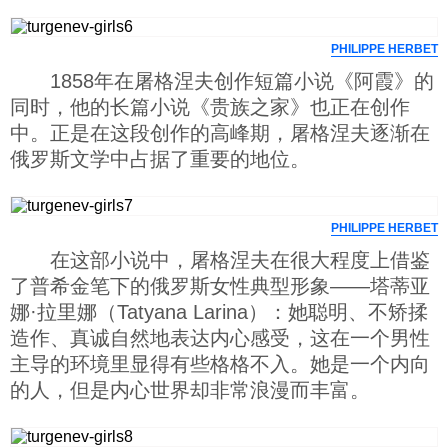
PHILIPPE HERBET
1858年在屠格涅夫创作短篇小说《阿霞》的
同时，他的长篇小说《贵族之家》也正在创作
中。正是在这段创作的高峰期，屠格涅夫逐渐在
俄罗斯文学中占据了重要的地位。
PHILIPPE HERBET
在这部小说中，屠格涅夫在很大程度上借鉴
了普希金笔下的俄罗斯女性典型形象——塔蒂亚
娜·拉里娜（Tatyana Larina）：她聪明、不矫揉
造作、真诚自然地表达内心感受，这在一个男性
主导的环境里显得有些格格不入。她是一个内向
的人，但是内心世界却非常浪漫而丰富。