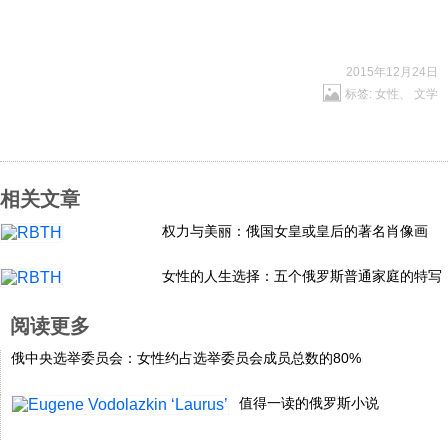
2015年12月24日
标签:
女性
、
文学
相关文章
权力与美丽：俄国女皇或皇后的著名肖像画
女性的人生选择：五个俄罗斯普通家庭的特写
阅读更多
俄中央选举委员会：女性约占选举委员会成员总数的80%
值得一读的俄罗斯小说