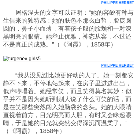
PHILIPPE HERBET
屠格涅夫的文字可以证明：“她的容貌有种与
生俱来的独特感：她的肤色不那么白皙，脸庞圆
圆的，鼻子小而薄，有着孩子般的脸颊和一对漆
黑明亮的眼睛。她举止优雅，神态从容，不过还
不是真正的成熟。”（《阿霞》，1858年）
PHILIPPE HERBET
“我从没见过比她更好动的人了。她一刻都安
静不下来，不停地站起来，在房子里进进出出，
低声哼唱着。她经常笑，而且笑得莫名其妙：似
乎并不是因为她听到别人说了什么可笑的话，而
是在笑那些突然闯入她脑袋的念头。她的大眼睛
直视着前方，目光明亮而大胆，有时又会眯起眼
睛，于是她的目光就突然变得深沉而温柔了。”
（《阿霞》，1858年）