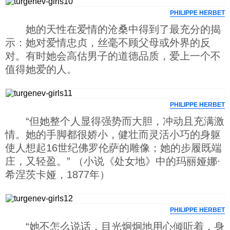
PHILIPPE HERBET
她的天性在爱情的沧桑中得到了最充分的揭
示：她对爱情忠贞，丝毫不顾父母或外界的反
对。有时她会高估男子的道德品质，爱上一个不
值得她爱的人。
PHILIPPE HERBET
“但她整个人显得强势而大胆，冲动且充满激
情。她的手脚都很娇小，健壮而灵活小巧的身躯
使人想起16世纪佛罗伦萨的雕像；她的步履既端
庄，又轻盈。” （小说《处女地》中的玛丽娅娜·
希涅茨卡娅，1877年）
PHILIPPE HERBET
“她不怎么说话，目光炯炯地用心倾听着，身