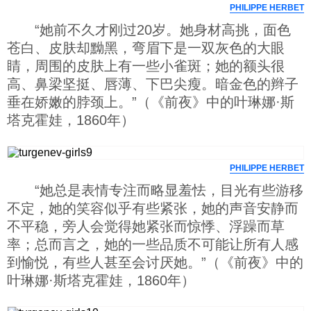
PHILIPPE HERBET
“她前不久才刚过20岁。她身材高挑，面色
苍白、皮肤却黝黑，弯眉下是一双灰色的大眼
睛，周围的皮肤上有一些小雀斑；她的额头很
高、鼻梁坚挺、唇薄、下巴尖瘦。暗金色的辫子
垂在娇嫩的脖颈上。”（《前夜》中的叶琳娜·斯
塔克霍娃，1860年）
PHILIPPE HERBET
“她总是表情专注而略显羞怯，目光有些游移
不定，她的笑容似乎有些紧张，她的声音安静而
不平稳，旁人会觉得她紧张而惊悸、浮躁而草
率；总而言之，她的一些品质不可能让所有人感
到愉悦，有些人甚至会讨厌她。”（《前夜》中的
叶琳娜·斯塔克霍娃，1860年）