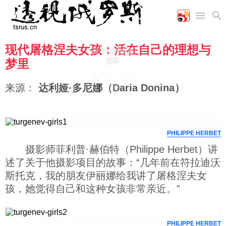
现代屠格涅夫女孩：活在自己的理想与
首页
向下滚动查看
空军
财经
文艺
图片新闻
更多
梦里
海军
商业
教育
高清图片
国际
陆军
工业
美食
漫画
来源：
达利娅·多尼娜（Daria Donina）
军事合作
能源
娱乐
视频
农业
图表
时政
PHILIPPE HERBET
军事
摄影师菲利普·赫伯特（Philippe Herbet）讲
述了关于他摄影项目的故事：“几年前在符拉迪沃
斯托克，我的朋友伊丽娜给我讲了屠格涅夫女
评论
孩，她觉得自己和这种女孩非常亲近。”
经济
PHILIPPE HERBET