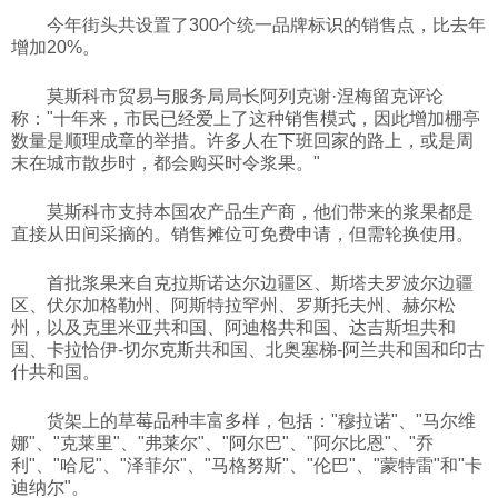
今年街头共设置了300个统一品牌标识的销售点，比去年
科技
增加20%。
莫斯科市贸易与服务局局长阿列克谢·涅梅留克评论
社会
称："十年来，市民已经爱上了这种销售模式，因此增加棚亭
数量是顺理成章的举措。许多人在下班回家的路上，或是周
末在城市散步时，都会购买时令浆果。"
文化
莫斯科市支持本国农产品生产商，他们带来的浆果都是
直接从田间采摘的。销售摊位可免费申请，但需轮换使用。
历史
首批浆果来自克拉斯诺达尔边疆区、斯塔夫罗波尔边疆
区、伏尔加格勒州、阿斯特拉罕州、罗斯托夫州、赫尔松
体育
州，以及克里米亚共和国、阿迪格共和国、达吉斯坦共和
国、卡拉恰伊-切尔克斯共和国、北奥塞梯-阿兰共和国和印古
什共和国。
旅游
货架上的草莓品种丰富多样，包括："穆拉诺"、"马尔维
娜"、"克莱里"、"弗莱尔"、"阿尔巴"、"阿尔比恩"、"乔
视听
利"、"哈尼"、"泽菲尔"、"马格努斯"、"伦巴"、"蒙特雷"和"卡
迪纳尔"。