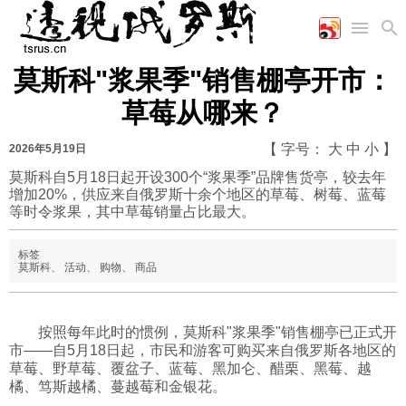
莫斯科"浆果季"销售棚亭开市：
首页
空军
财经
文艺
图片新闻
草莓从哪来？
海军
商业
教育
高清图片
国际
陆军
工业
美食
漫画
【 字号：
大
中
小
】
2026年5月19日
军事合作
能源
娱乐
视频
莫斯科自5月18日起开设300个“浆果季”品牌售货亭，较去年
增加20%，供应来自俄罗斯十余个地区的草莓、树莓、蓝莓
农业
图表
时政
等时令浆果，其中草莓销量占比最大。
标签
军事
莫斯科
、
活动
、
购物
、
商品
评论
按照每年此时的惯例，莫斯科"浆果季"销售棚亭已正式开
市——自5月18日起，市民和游客可购买来自俄罗斯各地区的
草莓、野草莓、覆盆子、蓝莓、黑加仑、醋栗、黑莓、越
经济
橘、笃斯越橘、蔓越莓和金银花。