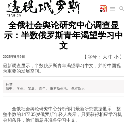
全俄社会舆论研究中心调查显
首页
空军
财经
文艺
图片新闻
示：半数俄罗斯青年渴望学习中
海军
商业
教育
高清图片
文
国际
陆军
工业
美食
漫画
军事合作
能源
娱乐
视频
【 字号：
大
中
小
】
2025年9月9日
农业
图表
时政
最新调查显示，半数俄罗斯青年渴望学习中文，并将中国视
为重要的发展空间。
军事
标签
俄中
、
学生
、
发展
、
青年
、
俄罗斯生活
、
俄罗斯人
评论
全俄社会舆论研究中心分析部门最新研究数据显示，整
整半数的14至35岁俄罗斯年轻人表示，只要获得相应学习机
经济
会和条件，他们愿意并准备学习中文。