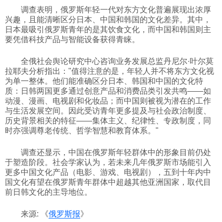
调查表明，俄罗斯年轻一代对东方文化普遍展现出浓厚
科技
兴趣，且能清晰区分日本、中国和韩国的文化差异。其中，
日本最吸引俄罗斯青年的是其饮食文化，而中国和韩国则主
要凭借科技产品与智能设备获得青睐。
社会
全俄社会舆论研究中心咨询业务发展总监丹尼尔·叶尔莫
拉耶夫分析指出："值得注意的是，年轻人并不将东方文化视
文化
为单一整体。他们能准确区分日本、韩国和中国的文化特
质：日韩两国更多通过创意产品和消费品类引发共鸣——如
动漫、漫画、电视剧和化妆品；而中国则被视为潜在的工作
历史
与生活发展空间。因此受访青年更多提及与社会政治制度、
历史背景相关的特征——集体主义、纪律性、专政制度，同
时亦强调尊老传统、哲学智慧和教育体系。"
体育
调查还显示，中国在俄罗斯年轻群体中的形象目前仍处
于塑造阶段。社会学家认为，若未来几年俄罗斯市场能引入
旅游
更多中国文化产品（电影、游戏、电视剧），五到十年内中
国文化有望在俄罗斯青年群体中超越其他亚洲国家，取代目
前日韩文化的主导地位。
视听
来源: 《
俄罗斯报
》