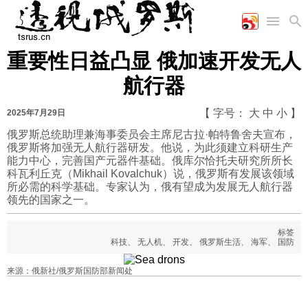
重要性日益凸显 俄加速开发无人
首页
空军
财经
文艺
图片新闻
航行器
海军
商业
教育
高清图片
国际
陆军
工业
美食
漫画
【 字号：
大
中
小
】
2025年7月29日
军事合作
能源
娱乐
视频
俄罗斯总统助理兼海事委员会主席尼古拉·帕特鲁舍夫宣布，
俄罗斯将加强无人航行器研发。他说，为此须建立科研生产
农业
图表
时政
能力中心，完善国产元器件基础。俄库尔恰托夫研究所所长
科瓦利丘克（Mikhail Kovalchuk）说，俄罗斯有发展该领域
所必需的科学基础。专家认为，俄有望成为发展无人航行器
军事
领先的国家之一。
标签
评论
科技
、
无人机
、
开发
、
俄罗斯生活
、
海军
、
国防
来源：俄新社/俄罗斯国防部新闻处
经济