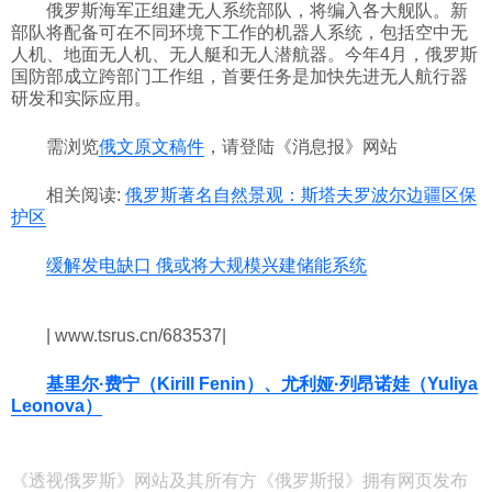
俄罗斯海军正组建无人系统部队，将编入各大舰队。新
部队将配备可在不同环境下工作的机器人系统，包括空中无
人机、地面无人机、无人艇和无人潜航器。今年4月，俄罗斯
国防部成立跨部门工作组，首要任务是加快先进无人航行器
研发和实际应用。
需浏览
俄文原文稿件
，请登陆《消息报》网站
相关阅读:
俄罗斯著名自然景观：斯塔夫罗波尔边疆区保
护区
缓解发电缺口 俄或将大规模兴建储能系统
| www.tsrus.cn/683537|
基里尔·费宁（Kirill Fenin）、尤利娅·列昂诺娃（Yuliya
Leonova）
《透视俄罗斯》网站及其所有方《俄罗斯报》拥有网页发布