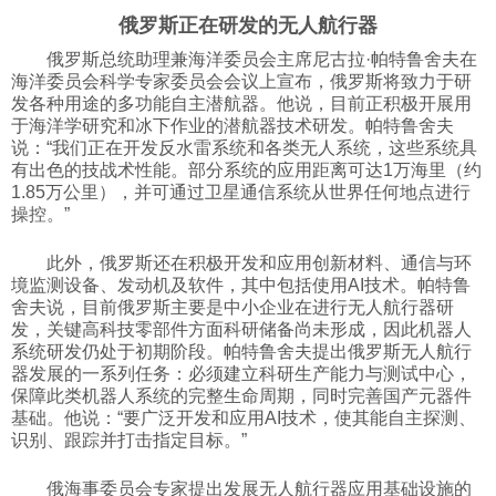
俄罗斯正在研发的无人航行器
科技
俄罗斯总统助理兼海洋委员会主席尼古拉·帕特鲁舍夫在
海洋委员会科学专家委员会会议上宣布，俄罗斯将致力于研
社会
发各种用途的多功能自主潜航器。他说，目前正积极开展用
于海洋学研究和冰下作业的潜航器技术研发。帕特鲁舍夫
说：“我们正在开发反水雷系统和各类无人系统，这些系统具
文化
有出色的技战术性能。部分系统的应用距离可达1万海里（约
1.85万公里），并可通过卫星通信系统从世界任何地点进行
操控。”
历史
此外，俄罗斯还在积极开发和应用创新材料、通信与环
境监测设备、发动机及软件，其中包括使用AI技术。帕特鲁
舍夫说，目前俄罗斯主要是中小企业在进行无人航行器研
体育
发，关键高科技零部件方面科研储备尚未形成，因此机器人
系统研发仍处于初期阶段。帕特鲁舍夫提出俄罗斯无人航行
器发展的一系列任务：必须建立科研生产能力与测试中心，
旅游
保障此类机器人系统的完整生命周期，同时完善国产元器件
基础。他说：“要广泛开发和应用AI技术，使其能自主探测、
识别、跟踪并打击指定目标。”
视听
俄海事委员会专家提出发展无人航行器应用基础设施的