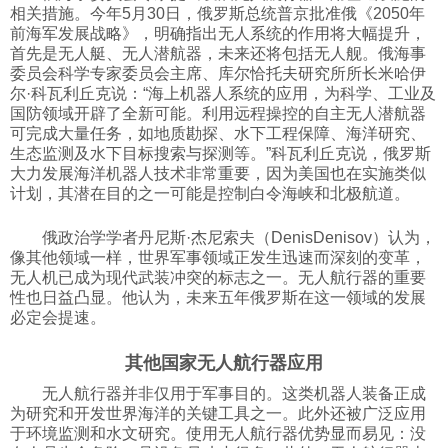
相关措施。今年5月30日，俄罗斯总统普京批准俄《2050年
前海军发展战略》，明确指出无人系统的作用将大幅提升，
首先是无人艇、无人潜航器，未来还将包括无人舰。俄海事
委员会科学专家委员会主席、库尔恰托夫研究所所长米哈伊
尔·科瓦利丘克说：“海上机器人系统的应用，为科学、工业及
国防领域开辟了全新可能。利用远程操控的自主无人潜航器
可完成大量任务，如地质勘探、水下工程保障、海洋研究、
生态监测及水下目标搜索与探测等。”科瓦利丘克说，俄罗斯
大力发展海洋机器人技术非常重要，因为美国也在实施类似
计划，其潜在目的之一可能是控制白令海峡和北极航道。
俄政治学学者丹尼斯·杰尼索夫（DenisDenisov）认为，
像其他领域一样，世界军事领域正发生迅速而深刻的变革，
无人机已成为现代武装冲突的标志之一。无人航行器的重要
性也日益凸显。他认为，未来五年俄罗斯在这一领域的发展
必定会提速。
其他国家无人航行器应用
无人航行器并非仅用于军事目的。这类机器人装备正成
为研究和开发世界海洋的关键工具之一。此外还被广泛应用
于环境监测和水文研究。使用无人航行器优势显而易见：没