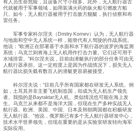
有人员生命危险，且设备尺寸小很多。此外，无人航行器古
代就被用于军事领域，如用装满火药的纵火船引燃敌方船
只。如今，无人航行器被用于打击敌方舰艇，执行侦察和布
雷任务。
军事专家科尔涅夫（Dmitry Kornev）认为，无人航行器
与地面和空中无人系统一样，能替代有人驾驶的作战系统。
他说：“欧洲正在部署基于水面和水下航行器的波罗的海监测
系统；乌克兰则将海上无人机用作打击力量。它们还可用于
水域排雷。”科尔涅夫说，目前由潜艇执行的部分任务可由无
人航行器承担。这一定程度上是因为作战情况下，损失无人
航行器比损失载有数百人的潜艇更容易被接受。
科尔涅夫说：“目前几乎所有国家都在研发无人系统。例
如，土耳其并非主要飞机制造国，却成为无人机生产领先
者。我指的是Bayraktar无人机。类似情况也可能在海上发
生。乌克兰从来都不是海洋大国，但现在生产多种实战无人
航行器。欧洲、美国、中国、日本及韩朝两国都在积极研发
无人航行器。”他说，俄罗斯已有多个无人航行器研发中心，
技术水平世界领先，但现在重要的是从实验室研发转向海军
实际应用。