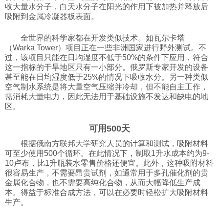
收大量水分子，白天水分子在阳光的作用下被加热并释放后
吸附到金属冷凝器板表面。
全世界的科学家都在开发类似技术。如瓦尔卡塔
（Warka Tower）项目正在一些非洲国家进行野外测试。不
过，该项目只能在日均湿度不低于50%的条件下应用，符合
这一指标的干旱地区只有一小部分。俄罗斯专家开发的设备
甚至能在日均湿度低于25%的情况下吸收水分。另一种类似
空气制水系统是将大量空气压缩并冷却，但不能自主工作，
需消耗大量电力，因此无法用于基础设施不发达和缺电的地
区。
可用500天
根据俄南方联邦大学研究人员的计算和测试，吸附材料
可至少使用500个循环。在此情况下，制取1升水成本约为9-
10卢布，比1升瓶装水零售价格还便宜。此外，这种吸附材料
很容易生产，不需要昂贵试剂，如通常用于多孔催化剂的贵
金属化合物，也不需要高纯化合物，从而大幅降低生产成
本。得益于标准合成方法，可以在必要时轻松扩大吸附材料
生产。