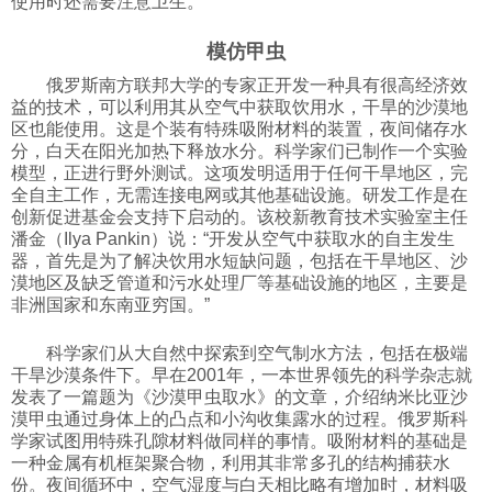
使用时还需要注意卫生。
科技
模仿甲虫
俄罗斯南方联邦大学的专家正开发一种具有很高经济效
社会
益的技术，可以利用其从空气中获取饮用水，干旱的沙漠地
区也能使用。这是个装有特殊吸附材料的装置，夜间储存水
分，白天在阳光加热下释放水分。科学家们已制作一个实验
文化
模型，正进行野外测试。这项发明适用于任何干旱地区，完
全自主工作，无需连接电网或其他基础设施。研发工作是在
创新促进基金会支持下启动的。该校新教育技术实验室主任
历史
潘金（Ilya Pankin）说：“开发从空气中获取水的自主发生
器，首先是为了解决饮用水短缺问题，包括在干旱地区、沙
漠地区及缺乏管道和污水处理厂等基础设施的地区，主要是
非洲国家和东南亚穷国。”
体育
科学家们从大自然中探索到空气制水方法，包括在极端
干旱沙漠条件下。早在2001年，一本世界领先的科学杂志就
旅游
发表了一篇题为《沙漠甲虫取水》的文章，介绍纳米比亚沙
漠甲虫通过身体上的凸点和小沟收集露水的过程。俄罗斯科
学家试图用特殊孔隙材料做同样的事情。吸附材料的基础是
视听
一种金属有机框架聚合物，利用其非常多孔的结构捕获水
份。夜间循环中，空气湿度与白天相比略有增加时，材料吸