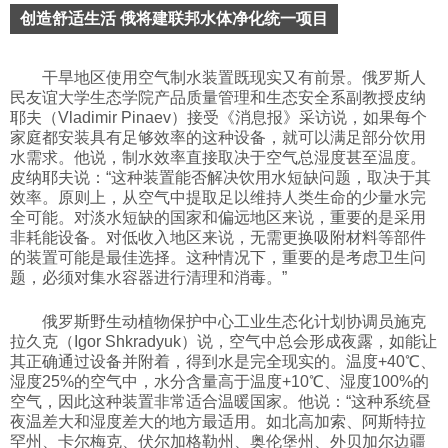
创造舒适生活 俄将建联邦水体净化统一项目
干旱地区使用空气制水装置既现实又有前景。俄罗斯人
民友谊大学生态学院产品质量管理和生态安全系副教授皮纳
耶夫（Vladimir Pinaev）接受《消息报》采访说，如果每个
家庭都安装具有足够效率的这种设备，就可以满足部分饮用
水需求。他说，制水效率直接取决于空气总湿度甚至温度。
皮纳耶夫说：“这种装置能否解决饮用水短缺问题，取决于其
效率。原则上，从空气中提取足以维持人类生命的少量水完
全可能。对淡水短缺的国家和偏远地区来说，重要的是采用
非耗能设备。对低收入地区来说，无需更换吸附材料等部件
的装置可能是最佳选择。这种情况下，重要的是考虑卫生问
题，必须对集水容器进行清理和消毒。”
俄罗斯野生动植物保护中心工业生态化计划协调员施克
拉久克（Igor Shkradyuk）说，空气中总会形成夜露，如能让
其正确通过设备并附着，得到水是完全现实的。温度+40℃、
湿度25%的空气中，水分含量高于温度+10℃、湿度100%的
空气，因此这种装置非常适合温暖国家。他说：“这种系统昼
夜温差大和湿度差大的地方最适用。如北高加索、阿斯特拉
罕州、卡尔梅克、伏尔加格勒州、奥伦堡州、外贝加尔边疆