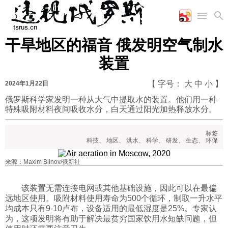
干旱地区的福音 俄发明空气制水
首页
空军
财经
文艺
图片新闻
装置
海军
商业
教育
高清图片
国际
陆军
工业
美食
漫画
【 字号：
大
中
小
】
2024年1月22日
军事合作
能源
娱乐
视频
俄罗斯科学家发明一种从大气中提取水的装置。他们用一种
特殊吸附材料夜间吸收水分，白天通过阳光加热释放水分。
农业
图表
时政
标签
科技
、
地区
、
洪水
、
科学
、
研发
、
生态
、
环保
军事
来源：Maxim Blinov/俄新社
评论
该装置无需连接电网或其他基础设施，因此可以在最偏
远地区使用。吸附材料使用寿命为500个循环，制取一升水平
均成本只有9-10卢布，设备适用的最低湿度是25%。专家认
经济
为，这项发明将有助于解决最贫穷国家饮用水短缺问题，但