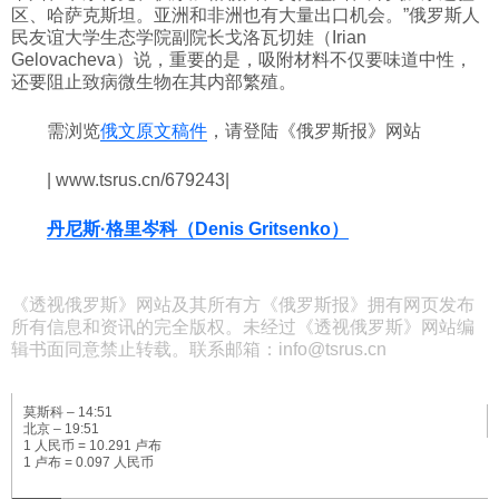
区、哈萨克斯坦。亚洲和非洲也有大量出口机会。”俄罗斯人
民友谊大学生态学院副院长戈洛瓦切娃（Irian
Gelovacheva）说，重要的是，吸附材料不仅要味道中性，
还要阻止致病微生物在其内部繁殖。
需浏览
俄文原文稿件
，请登陆《俄罗斯报》网站
| www.tsrus.cn/679243|
丹尼斯·格里岑科（Denis Gritsenko）
《透视俄罗斯》网站及其所有方《俄罗斯报》拥有网页发布
所有信息和资讯的完全版权。未经过《透视俄罗斯》网站编
辑书面同意禁止转载。联系邮箱：info@tsrus.cn
莫斯科 –
14:51
北京 –
19:51
1 人民币 = 10.291 卢布
1 卢布 = 0.097 人民币