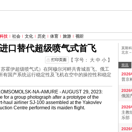
科技
社会
文化
历史
体育
旅游
视听
进口替代超级喷气式首飞
莫斯科
北京 
打印页面
【 字号：
大
中
小
】
简讯
飞机（苏霍伊超级喷气式）在阿穆尔河畔共青城首飞。俄工
202
“所有国产系统运行稳定性及飞机在空中的操控性和稳定
普京
202
俄国
202
主教
乐部
202