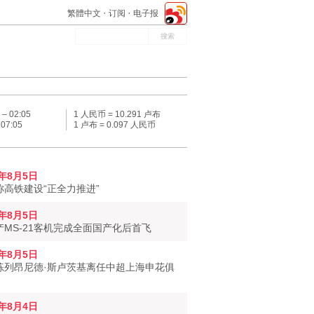
繁體中文
订阅
电子报
 –
02:05
1 人民币 = 10.291 卢布
–
07:05
1 卢布 = 0.097 人民币
6年8月5日
称高铁建设“正全力推进”
6年8月5日
产MS-21客机完成全面国产化后首飞
6年8月5日
练列昂尼德·斯卢茨基离任中超上海申花俱
6年8月4日