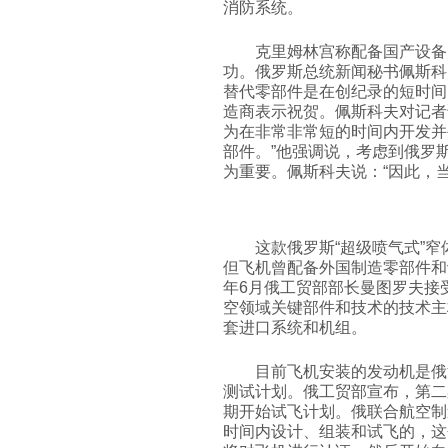
消防系统。
克里姆林宫称配备国产设备的
功。俄罗斯总统新闻秘书佩斯科夫
替代零部件是在创纪录的短时间
造商表示祝贺。佩斯科夫对记者
为在非常非常短的时间内开发并
部件。”他强调说，考虑到俄罗
为重要。佩斯科夫说：“因此，
这款俄罗斯“超级喷气式”窄
但飞机曾配备外国制造零部件和
年6月俄工贸部部长曼图罗夫接
空领域关键部件和技术的技术主
套进口系统和机组。
目前飞机安装的发动机是俄法
测试计划。俄工贸部宣布，第二
期开始试飞计划。俄联合航空制
时间内设计、组装和试飞的，这