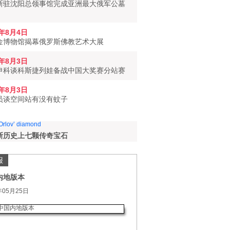
斯驻沈阳总领事馆完成亚洲最大俄军公墓
6年8月4日
金博物馆揭幕俄罗斯佛教艺术大展
6年8月3日
申科谈科斯捷列娃备战中国大奖赛分站赛
6年8月3日
员谈空间站有没有蚊子
斯历史上七颗传奇宝石
报
内地版本
年05月25日