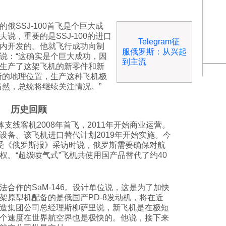
俄SSJ-100首飞是个巨大成
说，重要的是SSJ-100的进口
Telegram征
内开发的。他就飞行成功向制
服俄罗斯：从兴起
说：“这确实是个巨大成功，因
到主流
生产了这架飞机的新零件和新
斯的地理位置，生产这种飞机极
当然，总统将继续关注情况。”
历史回顾
体支线客机2008年首飞，2011年开始商业运营。
设备。该飞机进口替代计划2019年开始实施。今
受《俄罗斯报》采访时说，俄罗斯需要确保对航
权。“超级喷气式”飞机共使用国产品替代了约40
合作的SaM-146。设计单位说，这是为了加快
架原型机配备的是俄国产PD-8发动机，将在近
造集团公司总经理斯柳萨里说，新飞机是在极短
个速度在世界航空界也是极快的。他说，接下来