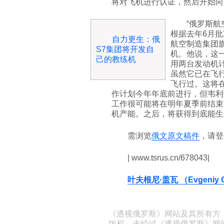
将对飞机进行认证，然后开始向
“俄罗斯航空
根据去年6月批
自力更生：俄
航空制造集团旗
S7集团将开发自
机。他说，这
己的教练机
用两台发动机
虽然它已在飞
飞行过。这将
作计划今年年底前进行，但韦利
工作很可能将在明年夏季前结束。
机产能。之后，将获得到底能生
需浏览
俄文原文稿件
，请登
| www.tsrus.cn/678043|
叶夫根尼·盖瓦 （Evgeniy G
《透视俄罗斯》网站及其所有方
版权。未经过《透视俄罗斯》网