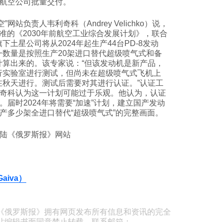
航空公司批量交付。
”网站负责人韦利奇科（Andrey Velichko）说，
准的《2030年前航空工业综合发展计划》，联合
下土星公司将从2024年起生产44台PD-8发动
一数量是按照生产20架进口替代超级喷气式和备
计算出来的。该专家说：“但该发动机是新产品，
行实验室进行测试，但尚未在超级喷气式飞机上
在秋天进行。测试后需要对其进行认证。”认证工
奇科认为这一计划可能过于乐观。他认为，认证
届时2024年将需要“加速”计划，建立国产发动
产多少架全进口替代“超级喷气式”的完整画面。
陆《俄罗斯报》网站
aiva）
《俄罗斯报》拥有网页发布所有信息和资讯的完全
站编辑书面同意禁止转载。联系邮箱：