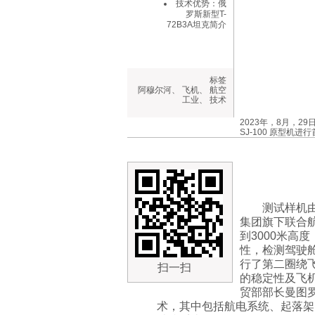
技术优势：俄
罗斯新型T-
72B3A坦克简介
标签
阿穆尔河
、
飞机
、
航空
工业
、
技术
2023年，8月，
SJ-100 原型机
测试样机
集团旗下联合
到3000米高
性，检测驾驶舱
行了第二圈绕
扫一扫
的稳定性及飞
贸部部长曼图
术，其中包括航电系统、起落架