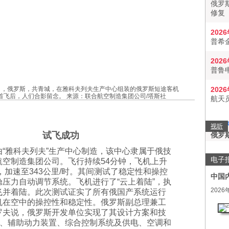
俄罗
修复
202
普希
202
普鲁
29日，俄罗斯，共青城，在雅科夫列夫生产中心组装的俄罗斯短途客机
202
进行首飞后，人们合影留念。 来源：联合航空制造集团公司/塔斯社
航天
视听
试飞成功
俄罗
由“雅科夫列夫”生产中心制造，该中心隶属于俄技
电子
航空制造集团公司。飞行持续54分钟，飞机上升
度，加速至343公里/时。其间测试了稳定性和操控
中国
压力自动调节系统。飞机进行了“云上着陆”，执
2026
飞并着陆。此次测试证实了所有俄国产系统运行
机在空中的操控性和稳定性。俄罗斯副总理兼工
罗夫说，俄罗斯开发单位实现了其设计方案和技
、辅助动力装置、综合控制系统及供电、空调和