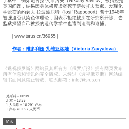
于狱中，例如尼古拉·瓦维洛夫（Nikolay Vavilov）被指控是
英国间谍，结果因身体极度虚弱死于萨拉托夫监狱。发现化
学诱变的约瑟夫·拉波波尔特（Iosif Rappoport）曾于1948年
被强迫否认染色体理论，因表示拒绝被所在研究所开除。去
监狱探望自己教授的遗传学学生也遭到迫害和逮捕。
| www.tsrus.cn/36955 |
作者：维多利娅·扎维亚洛娃（Victoria Zavyalova）
《透视俄罗斯》网站及其所有方《俄罗斯报》拥有网页发布
所有信息和资讯的完全版权。未经过《透视俄罗斯》网站编
辑书面同意禁止转载。联系邮箱：info@tsrus.cn
莫斯科 –
08:39
北京 –
13:39
1 人民币 = 10.291 卢布
1 卢布 = 0.097 人民币
简讯