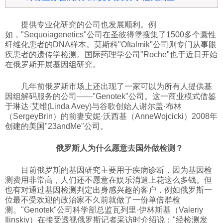
提供专业化研究的公司也发展顺利。例
如，"Sequoiagenetics"公司在圣彼得堡搜集了1500多个囊性
纤维化患者的DNA样本。莫斯科"Oftalmik"公司则专门从事眼
疾患者的遗传学检测。国际药理学公司"Roche"也于近日开始
在俄罗斯开展基因组研究。
几年前俄罗斯市场上还出现了一家可以为所有人提供基
因组解码服务的公司——"Genotek"公司。这一商业模式借鉴
于琳达·艾维(Linda Avey)与谷歌创始人谢尔盖·布林
（SergeyBrin）的前妻安妮·沃西基（AnneWojcicki）2008年
创建的美国"23andMe"公司。
俄罗斯人为什么愿意去国外做检测？
目前俄罗斯的基因研究主要用于疾病诊断，因为基因检
测费用非常高，人们还不愿意在娱乐消遣上花这么多钱。但
也有对通过基因检测判定出身感兴趣的客户，例如俄罗斯一
位最不受欢迎的政治家不久前就做了一份单倍群检
测。"Genotek"公司科学部总监瓦列里·伊林斯基（Valeriy
Ilinskiy）在接受透视俄罗斯记者采访时介绍说："经检测发