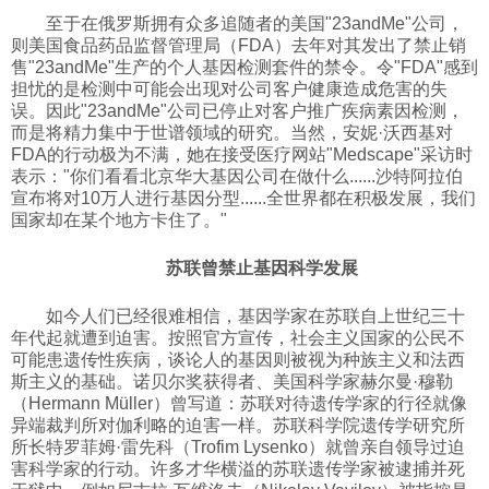
至于在俄罗斯拥有众多追随者的美国"23andMe"公司，
则美国食品药品监督管理局（FDA）去年对其发出了禁止销
售"23andMe"生产的个人基因检测套件的禁令。令"FDA"感到
担忧的是检测中可能会出现对公司客户健康造成危害的失
误。因此"23andMe"公司已停止对客户推广疾病素因检测，
而是将精力集中于世谱领域的研究。当然，安妮·沃西基对
FDA的行动极为不满，她在接受医疗网站"Medscape"采访时
表示："你们看看北京华大基因公司在做什么......沙特阿拉伯
宣布将对10万人进行基因分型......全世界都在积极发展，我们
国家却在某个地方卡住了。"
苏联曾禁止基因科学发展
如今人们已经很难相信，基因学家在苏联自上世纪三十
年代起就遭到迫害。按照官方宣传，社会主义国家的公民不
可能患遗传性疾病，谈论人的基因则被视为种族主义和法西
斯主义的基础。诺贝尔奖获得者、美国科学家赫尔曼·穆勒
（Hermann Müller）曾写道：苏联对待遗传学家的行径就像
异端裁判所对伽利略的迫害一样。苏联科学院遗传学研究所
所长特罗菲姆·雷先科（Trofim Lysenko）就曾亲自领导过迫
害科学家的行动。许多才华横溢的苏联遗传学家被逮捕并死