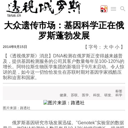
大众遗传市场：基因科学正在俄
首页
空军
财经
文艺
图片新闻
罗斯蓬勃发展
海军
商业
教育
高清图片
国际
陆军
工业
美食
漫画
【 字号：
大
中
小
】
2014年9月15日
军事合作
能源
娱乐
视频
【《透视俄罗斯》消息】DNA检测在俄罗斯正变得越来越普
及，提供基因检测服务的公司其客户数量每年呈100-120%的
农业
图表
时政
增长。阿特拉斯生物医学集团的新项目于9月末启动。令人惊
讶的是，如今这一切恰恰发生在苏联时期对基因学家残酷压
制和迫害和国家。
军事
标签
健康
、
苏联
、
医学
、
科技
、
研发
、
科学
评论
图片来源：路透社
经济
俄罗斯基因研究市场发展迅猛。"Genotek"实验室的数据