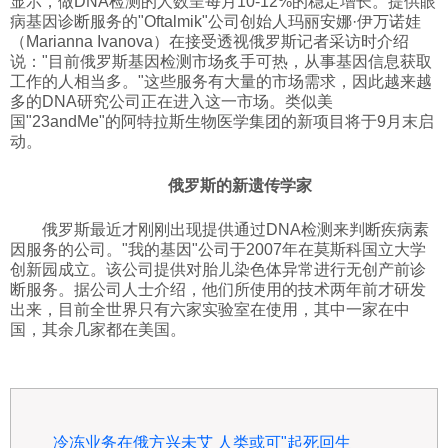
显示，做DNA检测的人数呈每月10-12%的稳定增长。提供眼
病基因诊断服务的"Oftalmik"公司创始人玛丽安娜·伊万诺娃
科技
（Marianna Ivanova）在接受透视俄罗斯记者采访时介绍
说："目前俄罗斯基因检测市场炙手可热，从事基因信息获取
工作的人相当多。"这些服务有大量的市场需求，因此越来越
社会
多的DNA研究公司正在进入这一市场。类似美
国"23andMe"的阿特拉斯生物医学集团的新项目将于9月末启
动。
文化
俄罗斯的新遗传学家
历史
俄罗斯最近才刚刚出现提供通过DNA检测来判断疾病素
因服务的公司。"我的基因"公司于2007年在莫斯科国立大学
创新园成立。该公司提供对胎儿染色体异常进行无创产前诊
体育
断服务。据公司人士介绍，他们所使用的技术两年前才研发
出来，目前全世界只有六家实验室在使用，其中一家在中
国，其余几家都在美国。
旅游
视听
冷冻业务在俄方兴未艾 人类或可"起死回生