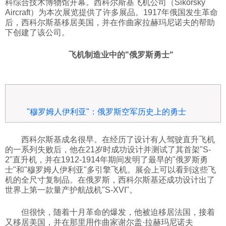
科综合技术博物馆开幕。西科尔斯基飞机公司（Sikorsky
Aircraft）为本次展览提供了许多展品。1917年俄国发生革命
科技
后，西科尔斯基移居美国，并在作曲家拉赫玛尼诺夫的帮助
下创建了该公司。
社会
飞机制造业中的"俄罗斯勇士"
文化
历史
"穆罗姆人伊利亚"：俄罗斯空军历史上的勇士
西科尔斯基成名很早。在经历了设计有人驾驶直升飞机
体育
的一系列失败后，他在21岁时成功设计并测试了其首架"S-
2"直升机，并在1912-1914年期间发明了最早的"俄罗斯勇
士"和"穆罗姆人伊利亚"多引擎飞机。展会上可以看到这些飞
旅游
机的全尺寸复制品。在俄罗斯，西科尔斯基还成功设计出了
世界上第一款量产护航战机"S-XVI"。
视听
但很快，随着十月革命的爆发，他被迫移居法国，接着
又移居美国，并在那里用作曲家谢尔盖·拉赫玛尼诺夫