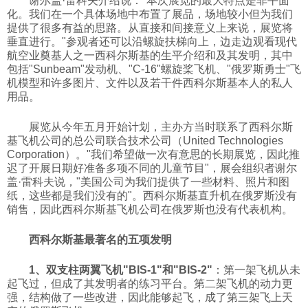
谢尔盖·雷科夫介绍说："本次展览的最大特点是非平面
化。我们在一个具体场地中布置了展品，场地较小但为我们
提供了很多有益的思路。从直接和间接意义上来说，展览将
垂直进行。"参观者还可以沿螺旋扶梯向上，边走边观看现代
航空业奠基人之一西科尔斯基的生平介绍和及其发明，其中
包括"Sunbeam"发动机、"С-16"螺旋桨飞机、"俄罗斯勇士"飞
机模型和许多图片、文件以及若干件西科尔斯基本人的私人
用品。
展览从今年五月开始计划，主办方当时联系了西科尔斯
基飞机公司的总公司联合技术公司（United Technologies
Corporation）。"我们希望做一次有意思的长期展览，因此推
迟了开展日期好准备多项不同的儿童节目"，展会组织者谢尔
盖·雷科夫说，"美国公司为我们提供了一些材料、照片和图
纸，这些都是我们没有的"。西科尔斯基直升机在俄罗斯没有
销售，因此西科尔斯基飞机公司在俄罗斯也没有代表机构。
西科尔斯基最著名的五项发明
1、双支柱两翼飞机"BIS-1"和"BIS-2"
：第一架飞机从未
起飞过，但成了其发明者的练习平台。第二架飞机的动力更
强，结构做了一些改进，因此能够起飞，成了第三架飞上天