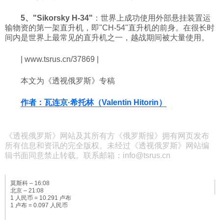
5、"Sikorsky H-34"
：世界上成功使用外部悬挂装置运
输物资的第一架直升机，即"CH-54"直升机的前身。在很长时
间内是世界上最常见的直升机之一，越战期间被大量使用。
| www.tsrus.cn/37869 |
本文为《透视俄罗斯》专稿
作者：瓦连京·希托林（Valentin Hitorin）
《透视俄罗斯》网站及其所有方《俄罗斯报》拥有网页发布
所有信息和资讯的完全版权。未经过《透视俄罗斯》网站编
辑书面同意禁止转载。联系邮箱：info@tsrus.cn
莫斯科 –
16:08
北京 –
21:08
1 人民币 = 10.291 卢布
1 卢布 = 0.097 人民币