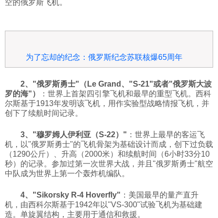
空的俄罗斯飞机。
为了忘却的纪念：俄罗斯纪念苏联核爆65周年
2、"俄罗斯勇士"（Le Grand、"S-21"或者"俄罗斯大波
罗的海"）
：世界上首架四引擎飞机和最早的重型飞机。西科
尔斯基于1913年发明该飞机，用作实验型战略情报飞机，并
创下了续航时间记录。
3、"穆罗姆人伊利亚（S-22）"
：世界上最早的客运飞
机，以"俄罗斯勇士"的飞机骨架为基础设计而成，创下过负载
（1290公斤）、升高（2000米）和续航时间（6小时33分10
秒）的记录。参加过第一次世界大战，并且"俄罗斯勇士"航空
中队成为世界上第一个轰炸机编队。
4、"Sikorsky R-4 Hoverfly"
：美国最早的量产直升
机，由西科尔斯基于1942年以"VS-300"试验飞机为基础建
造。单旋翼结构，主要用于通信和救援。