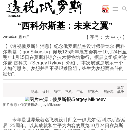
“西科尔斯基：未来之翼”
首页
空军
财经
文艺
图片新闻
【 字号：
大
中
小
】
2014年10月31日
海军
商业
教育
高清图片
国际
【《透视俄罗斯》消息】纪念俄罗斯航空设计师伊戈尔·西科
陆军
工业
美食
漫画
尔斯基（Igor Sikorsky）诞辰125周年展览会将于10月24日至
军事合作
能源
娱乐
视频
明年1月15日在莫斯科综合技术博物馆举行。据展会组织者谢
农业
图表
尔盖·雷科夫（Sergey Rykov）介绍，“本次展览是展示一个
时政
人如何思考、梦想并且不畏艰难险阻，终生为梦想而奋斗的
经历”。
军事
标签
纪念
、
设计
、
航空
、
飞机
、
空军
、
展览会
、
博物馆
、
战争
评论
图片来源：俄罗斯报/Sergey Mikheev
经济
今年是世界最著名飞机设计师之一伊戈尔·西科尔斯基诞
辰125周年。以其成就和生平为内容的展览10月24日在莫斯