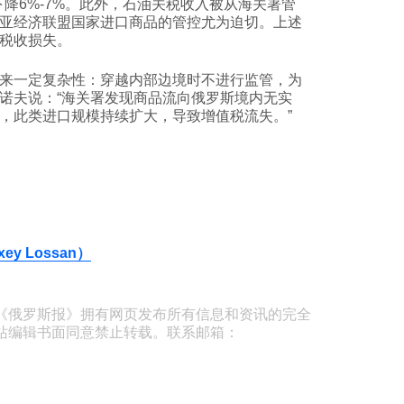
降6%-7%。此外，石油关税收入被从海关署管
亚经济联盟国家进口商品的管控尤为迫切。上述
税收损失。
来一定复杂性：穿越内部边境时不进行监管，为
诺夫说：“海关署发现商品流向俄罗斯境内无实
，此类进口规模持续扩大，导致增值税流失。”
y Lossan）
《俄罗斯报》拥有网页发布所有信息和资讯的完全
站编辑书面同意禁止转载。联系邮箱：