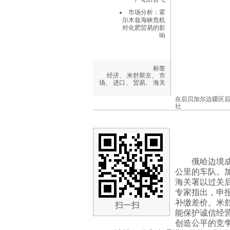
市场分析：霍
尔木兹海峡危机
对化肥贸易的影
响
标签
经济
、
米舒斯京
、
市
场
、
进口
、
贸易
、
海关
在后贝加尔边疆区后
社
俄哈边境
公里的车队。
海关署以过关
专家指出，申
补缴差价。米
扫一扫
能保护诚信经
创造公平的竞