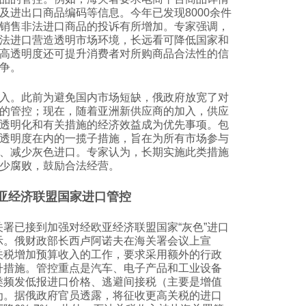
及进出口商品编码等信息。今年已发现8000余件
销售非法进口商品的投诉有所增加。专家强调，
法进口营造透明市场环境，长远看可降低国家和
高透明度还可提升消费者对所购商品合法性的信
争。
入。此前为避免国内市场短缺，俄政府放宽了对
的管控；现在，随着亚洲新供应商的加入，供应
透明化和有关措施的经济效益成为优先事项。包
透明度在内的一揽子措施，旨在为所有市场参与
、减少灰色进口。专家认为，长期实施此类措施
少腐败，鼓励合法经营。
亚经济联盟国家进口管控
关署已接到加强对经欧亚经济联盟国家“灰色”进口
示。俄财政部长西卢阿诺夫在海关署会议上宣
关税增加预算收入的工作，要求采用额外的行政
升措施。管控重点是汽车、电子产品和工业设备
类频发低报进口价格、逃避间接税（主要是增值
为。据俄政府官员透露，将征收更高关税的进口