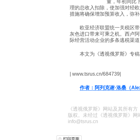
量，年初同比下
理的总收入扣除，使加强对经欧
措施将确保增加预算收入，弥补
欧亚经济联盟统一关税区带
灰色进口带来可乘之机。西卢阿
际经营活动企业的多条逃税渠道
本文为《透视俄罗斯》专稿
| www.tsrus.cn/684739|
作者：阿列克谢·洛桑（Alexe
《透视俄罗斯》网站及其所有方
版权。未经过《透视俄罗斯》网
info@tsrus.cn
打印页面