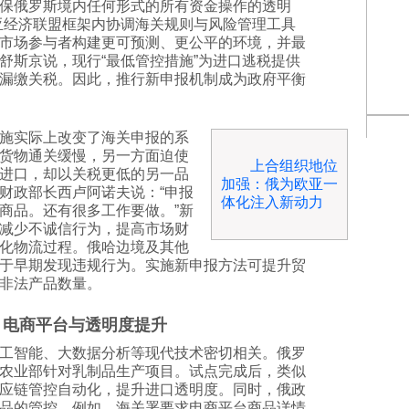
保俄罗斯境内任何形式的所有资金操作的透明
亚经济联盟框架内协调海关规则与风险管理工具
市场参与者构建更可预测、更公平的环境，并最
舒斯京说，现行“最低管控措施”为进口逃税提供
漏缴关税。因此，推行新申报机制成为政府平衡
施实际上改变了海关申报的系
货物通关缓慢，另一方面迫使
上合组织地位
进口，却以关税更低的另一品
加强：俄为欧亚一
财政部长西卢阿诺夫说：“申报
体化注入新动力
商品。还有很多工作要做。”新
减少不诚信行为，提高市场财
化物流过程。俄哈边境及其他
于早期发现违规行为。实施新申报方法可提升贸
非法产品数量。
、电商平台与透明度提升
工智能、大数据分析等现代技术密切相关。俄罗
农业部针对乳制品生产项目。试点完成后，类似
应链管控自动化，提升进口透明度。同时，俄政
品的管控。例如，海关署要求电商平台商品详情