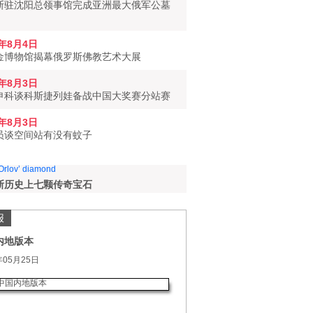
斯驻沈阳总领事馆完成亚洲最大俄军公墓
6年8月4日
金博物馆揭幕俄罗斯佛教艺术大展
6年8月3日
申科谈科斯捷列娃备战中国大奖赛分站赛
6年8月3日
员谈空间站有没有蚊子
斯历史上七颗传奇宝石
报
内地版本
年05月25日