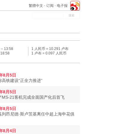
繁體中文
订阅
电子报
 –
13:58
1 人民币 = 10.291 卢布
–
18:58
1 卢布 = 0.097 人民币
6年8月5日
称高铁建设“正全力推进”
6年8月5日
产MS-21客机完成全面国产化后首飞
6年8月5日
练列昂尼德·斯卢茨基离任中超上海申花俱
6年8月4日