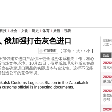
科技
社会
文化
历史
体育
旅游
视听
 俄加强打击灰色进口
莫斯科
北京 
打印页面
【 字号：
大
中
小
】
简讯
府正加强建立进口产品供应链全追溯体系相关工作，核心
202
市场竞争环境。10月21日，俄罗斯总理米舒斯京在战
普京
系旨在确定进口商品的实际成本与合法性。这样不仅能
者创造公平的竞争环境。
202
俄国
202
主教
乐部
202