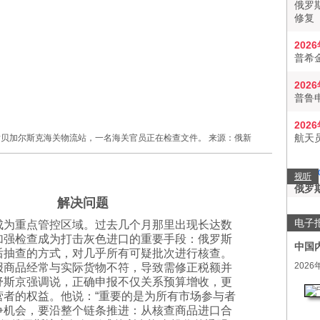
俄罗
修复
202
普希
202
普鲁
202
航天
贝加尔斯克海关物流站，一名海关官员正在检查文件。 来源：俄新
视听
俄罗
解决问题
电子
成为重点管控区域。过去几个月那里出现长达数
加强检查成为打击灰色进口的重要手段：俄罗斯
中国
后抽查的方式，对几乎所有可疑批次进行核查。
2026
报商品经常与实际货物不符，导致需修正税额并
舒斯京强调说，正确申报不仅关系预算增收，更
营者的权益。他说：“重要的是为所有市场参与者
争机会，要沿整个链条推进：从核查商品进口合