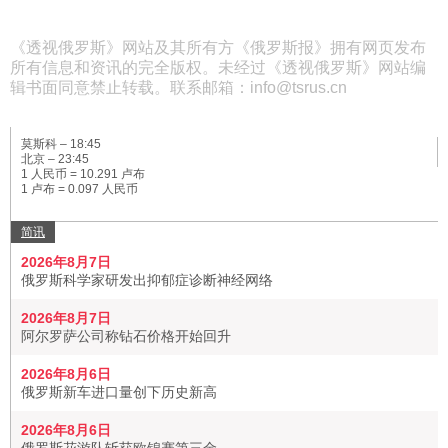
《透视俄罗斯》网站及其所有方《俄罗斯报》拥有网页发布
所有信息和资讯的完全版权。未经过《透视俄罗斯》网站编
辑书面同意禁止转载。联系邮箱：info@tsrus.cn
莫斯科 –
18:45
北京 –
23:45
1 人民币 = 10.291 卢布
1 卢布 = 0.097 人民币
简讯
2026年8月7日
俄罗斯科学家研发出抑郁症诊断神经网络
2026年8月7日
阿尔罗萨公司称钻石价格开始回升
2026年8月6日
俄罗斯新车进口量创下历史新高
2026年8月6日