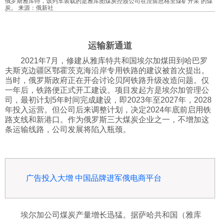
俄罗斯雅库特，该列车装载的是雅库图煤炭控股公司在涅留恩格里煤矿开采 的煤
炭。 来源：俄新社
科技
社会
运输新通道
2021年7月，修建从雅库特共和国埃尔加煤田到哈巴罗
夫斯克边疆区鄂霍茨克海沿岸专用铁路的建议被首次提出。
文化
当时，俄罗斯政府正在开会讨论贝阿铁路升级改造问题。仅
一年后，铁路便正式开工建设。项目发起方是埃尔加管理公
司，最初计划5年时间完成建设，即2023年至2027年，2028
历史
年投入运营。但公司后来调整计划，决定2024年底前启用铁
路支线和新港口。作为俄罗斯三大煤炭企业之一，不增加这
条运输线路，公司发展将陷入瓶颈。
体育
旅游
广告投入大增 中国品牌进军俄电商平台
视听
埃尔加公司煤炭产量增长迅猛。据萨哈共和国（雅库