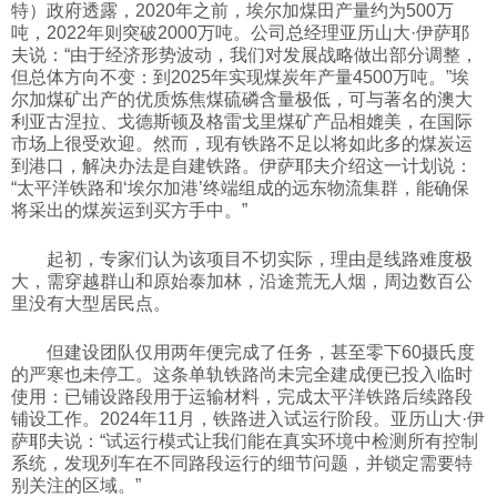
特）政府透露，2020年之前，埃尔加煤田产量约为500万
吨，2022年则突破2000万吨。公司总经理亚历山大·伊萨耶
夫说：“由于经济形势波动，我们对发展战略做出部分调整，
但总体方向不变：到2025年实现煤炭年产量4500万吨。”埃
尔加煤矿出产的优质炼焦煤硫磷含量极低，可与著名的澳大
利亚古涅拉、戈德斯顿及格雷戈里煤矿产品相媲美，在国际
市场上很受欢迎。然而，现有铁路不足以将如此多的煤炭运
到港口，解决办法是自建铁路。伊萨耶夫介绍这一计划说：
“太平洋铁路和‘埃尔加港’终端组成的远东物流集群，能确保
将采出的煤炭运到买方手中。”
起初，专家们认为该项目不切实际，理由是线路难度极
大，需穿越群山和原始泰加林，沿途荒无人烟，周边数百公
里没有大型居民点。
但建设团队仅用两年便完成了任务，甚至零下60摄氏度
的严寒也未停工。这条单轨铁路尚未完全建成便已投入临时
使用：已铺设路段用于运输材料，完成太平洋铁路后续路段
铺设工作。2024年11月，铁路进入试运行阶段。亚历山大·伊
萨耶夫说：“试运行模式让我们能在真实环境中检测所有控制
系统，发现列车在不同路段运行的细节问题，并锁定需要特
别关注的区域。”