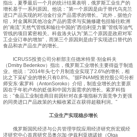
指出，夏季最后一个月的统计结果表明，俄罗斯工业生产的
增长基于一系列原因。他说："第一个原因是由于替代乌克兰
进口产品实现的对冶金行业产品需求的增长。"此外，据他介
绍，对金属和其他冶金产品的需求与实施修建包括输往欧洲
的"南流"天然气管线和输往中国的"西伯利亚力量"管线等油气
管线的项目紧密相关。科兹洛夫认为"第二个原因是政府对军
工企业订单的增加"，而第三个原因则是由于实现进口替代的
食品和农产品生产的增长。
ICRUSS投资公司分析部主任德米特里·别金科夫
（Dmitry Bedenkov）指出，俄罗斯工业增长主要得益于制造
业。他说："2014年头七个月制造业实现了2.6%的增长，相
比之下采矿业的增长只有0.8%。"据FINAM投资控股公司分析
师安东·索罗科（AntonSoroko）介绍，制造业增长的主要原
因在于年初卢布的贬值和中国方面需求的增长。索罗科指
出："食品工业制造商目前因针对在多项指标方面竞争力更强
的同类进口产品政策的大幅收紧正在获得超额利润。"
工业生产实现稳步增长
俄罗斯国民经济与公共管理学院应用经济研究所宏观经
济研究中心首席研究员奥尔加·伊兹利亚德诺娃（Olga