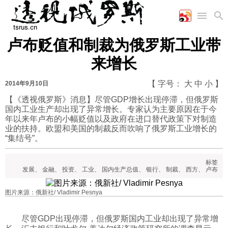
卢布贬值和制裁为俄罗斯工业带
首页
空军
财经
文艺
图片新闻
来增长
海军
商业
教育
高清图片
国际
陆军
工业
美食
漫画
【 字号：
大
中
小
】
2014年9月10日
军事合作
能源
娱乐
视频
【《透视俄罗斯》消息】尽管GDP增长出现停滞，但俄罗斯
国内工业生产却出现了异常增长。专家认为主要原因在于今
农业
图表
时政
年以来年卢布的小幅贬值以及政府在进口替代政策下对制造
业的扶持。欧盟和美国的制裁反而吹响了俄罗斯工业增长的
“集结号”。
军事
标签
发展
、
金融
、
投资
、
工业
、
国内生产总值
、
银行
、
制裁
、
西方
、
卢布
评论
图片来源：俄新社/ Vladimir Pesnya
经济
尽管GDP出现停滞，但俄罗斯国内工业却出现了异常增