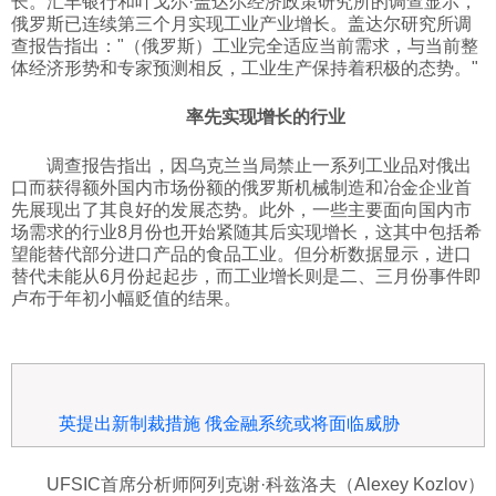
长。汇丰银行和叶戈尔·盖达尔经济政策研究所的调查显示，
俄罗斯已连续第三个月实现工业产业增长。盖达尔研究所调
科技
查报告指出："（俄罗斯）工业完全适应当前需求，与当前整
体经济形势和专家预测相反，工业生产保持着积极的态势。"
社会
率先实现增长的行业
调查报告指出，因乌克兰当局禁止一系列工业品对俄出
文化
口而获得额外国内市场份额的俄罗斯机械制造和冶金企业首
先展现出了其良好的发展态势。此外，一些主要面向国内市
场需求的行业8月份也开始紧随其后实现增长，这其中包括希
历史
望能替代部分进口产品的食品工业。但分析数据显示，进口
替代未能从6月份起起步，而工业增长则是二、三月份事件即
卢布于年初小幅贬值的结果。
体育
旅游
英提出新制裁措施 俄金融系统或将面临威胁
视听
UFSIC首席分析师阿列克谢·科兹洛夫（Alexey Kozlov）