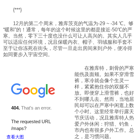
科技
{***}
12月的第二个周末，雅库茨克的气温为-29 ~ -34 ℃。够
社会
“暖和”的！通常，每年的这个时候这里的都是接近-50℃的严
寒。当然，零下三十度也没什么可让人高兴的。其实人几乎
可以适应任何环境，况且保暖内衣、帽子、羽绒服和手套不
文化
至于让你冻死在街头，尽管一旦走出房间来到户外，便冷得
如同要步入宇宙空间。
历史
在雅库特，刺骨的严寒
能伤及面颊。如果不穿滑雪
裤，寒冷就会像个生灵一
样，紧紧抱住你的双腿不
体育
放。即便穿上滑雪裤，也好
不到哪儿去。然而，当地居
民却可以在严寒中闲逛上数
旅游
个小时。这里经常举行露天
节庆活动，况且雅库特人热
爱户外休闲：狩猎、钓鱼，
视听
市内也有很多户外工作。总
之，是习惯问题。
查看大图