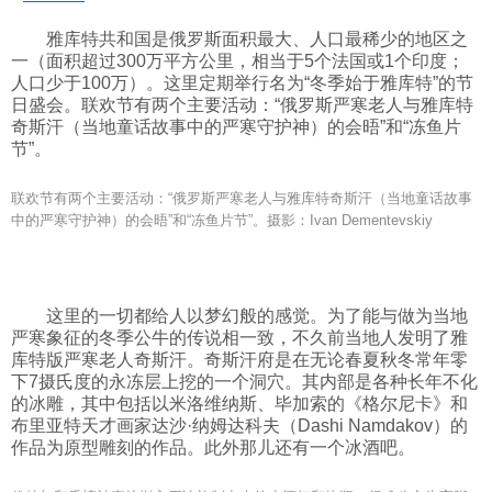
雅库特共和国是俄罗斯面积最大、人口最稀少的地区之
一（面积超过300万平方公里，相当于5个法国或1个印度；
人口少于100万）。这里定期举行名为“冬季始于雅库特”的节
日盛会。联欢节有两个主要活动：“俄罗斯严寒老人与雅库特
奇斯汗（当地童话故事中的严寒守护神）的会晤”和“冻鱼片
节”。
联欢节有两个主要活动：“俄罗斯严寒老人与雅库特奇斯汗（当地童话故事
中的严寒守护神）的会晤”和“冻鱼片节”。摄影：Ivan Dementevskiy
这里的一切都给人以梦幻般的感觉。为了能与做为当地
严寒象征的冬季公牛的传说相一致，不久前当地人发明了雅
库特版严寒老人奇斯汗。奇斯汗府是在无论春夏秋冬常年零
下7摄氏度的永冻层上挖的一个洞穴。其内部是各种长年不化
的冰雕，其中包括以米洛维纳斯、毕加索的《格尔尼卡》和
布里亚特天才画家达沙·纳姆达科夫（Dashi Namdakov）的
作品为原型雕刻的作品。此外那儿还有一个冰酒吧。