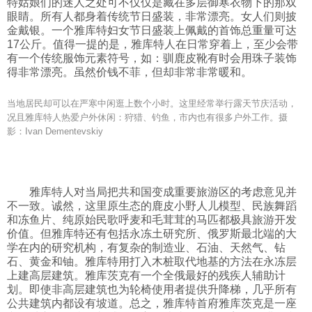
特姑娘们的迷人之处可不仅仅是藏在多层御寒衣物下的那双
眼睛。所有人都身着传统节日盛装，非常漂亮。女人们则披
金戴银。一个雅库特妇女节日盛装上佩戴的首饰总重量可达
17公斤。值得一提的是，雅库特人在日常穿着上，至少会带
有一个传统服饰元素符号，如：驯鹿皮靴有时会用珠子装饰
得非常漂亮。虽然价钱不菲，但却非常非常暖和。
当地居民却可以在严寒中闲逛上数个小时。这里经常举行露天节庆活动，
况且雅库特人热爱户外休闲：狩猎、钓鱼，市内也有很多户外工作。摄
影：Ivan Dementevskiy
雅库特人对当局把共和国变成重要旅游区的考虑意见并
不一致。诚然，这里原生态的鹿皮小野人儿模型、民族舞蹈
和冻鱼片、纯原始民歌呼麦和毛茸茸的马匹都极具旅游开发
价值。但雅库特还有包括永冻土研究所、俄罗斯最北端的大
学在内的研究机构，有复杂的制造业、石油、天然气、钻
石、黄金和铀。雅库特用打入木桩取代地基的方法在永冻层
上建高层建筑。雅库茨克有一个全俄最好的残疾人辅助计
划。即使非高层建筑也为轮椅使用者提供升降梯，几乎所有
公共建筑内都设有坡道。总之，雅库特首府雅库茨克是一座