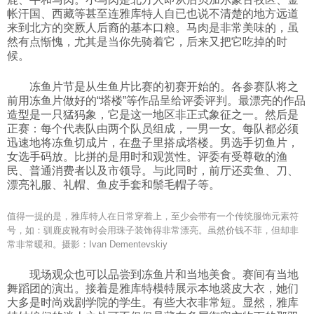
帐汗国、西藏等甚至连雅库特人自已也说不清楚的地方远道
来到北方的突厥人后裔的基本口粮。马肉是非常美味的，虽
然有点惭愧，尤其是当你先骑着它，后来又把它吃掉的时
候。
冻鱼片节是从生鱼片比赛的初赛开始的。各参赛队将之
前用冻鱼片做好的“塔楼”等作品呈给评委评判。最漂亮的作品
造型是一只猛犸象，它是这一地区非正式象征之一。然后是
正赛：每个代表队由两个队员组成，一男一女。每队都必须
迅速地将冻鱼切成片，在盘子里搭成塔楼。男选手切鱼片，
女选手码放。比拼的是用时和观赏性。评委有受尊敬的渔
民、普通消费者以及市领导。与此同时，前厅还卖鱼、刀、
漂亮礼服、礼帽、鱼皮手套和鬃毛帽子等。
值得一提的是，雅库特人在日常穿着上，至少会带有一个传统服饰元素符
号，如：驯鹿皮靴有时会用珠子装饰得非常漂亮。虽然价钱不菲，但却非
常非常暖和。摄影：Ivan Dementevskiy
现场观众也可以品尝到冻鱼片和当地美食。赛间有当地
舞蹈团的演出。接着是雅库特模特展示本地裘皮大衣，她们
大多是时尚戏剧学院的学生。有些大衣非常短。显然，雅库