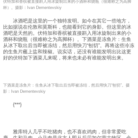
伏特加和香槟被直接斟入用冰旋制出来的小酒杯和烧瓶（很难称之为高脚
杯）。摄影：Ivan Dementevskiy
冰酒吧是这里的一个独特发明。如今在其它一些地方，
比如据说在伦敦和莫斯科，也能看到它的身影。但这里的冰
酒吧是天然的。伏特加和香槟被直接斟入用冰旋制出来的小
酒杯和烧瓶（很难称之为高脚杯）。下酒菜是冻鱼片：生鱼
从冰下取出后当即被冻结，然后用快刀“刨切”。再将这些冷冻
的生鱼片蘸上盐和辣椒。说实话，还没有谁能发明出比这更
好的伏特加下酒菜儿来呢，将来也未必有谁能发明出来。
下酒菜是冻鱼片：生鱼从冰下取出后当即被冻结，然后用快刀“刨切”。摄
影：Ivan Dementevskiy
{***}
雅库特人几乎不吃猪肉，也不喜欢鸡肉，但非常爱吃
鹿、牛和马肉。小马肉是北方人即从后贝加尔蒙古牧区、金