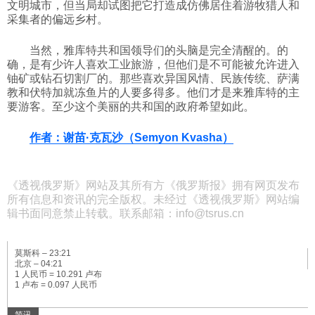
文明城市，但当局却试图把它打造成仿佛居住着游牧猎人和
采集者的偏远乡村。
当然，雅库特共和国领导们的头脑是完全清醒的。的
确，是有少许人喜欢工业旅游，但他们是不可能被允许进入
铀矿或钻石切割厂的。那些喜欢异国风情、民族传统、萨满
教和伏特加就冻鱼片的人要多得多。他们才是来雅库特的主
要游客。至少这个美丽的共和国的政府希望如此。
作者：谢苗·克瓦沙（Semyon Kvasha）
《透视俄罗斯》网站及其所有方《俄罗斯报》拥有网页发布
所有信息和资讯的完全版权。未经过《透视俄罗斯》网站编
辑书面同意禁止转载。联系邮箱：info@tsrus.cn
莫斯科 –
23:21
北京 –
04:21
1 人民币 = 10.291 卢布
1 卢布 = 0.097 人民币