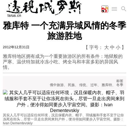
雅库特 一个充满异域风情的冬季
首页
空军
财经
文艺
图片新闻
旅游胜地
海军
商业
教育
高清图片
国际
陆军
工业
美食
漫画
【 字号：
大
中
小
】
2012年12月31日
军事合作
能源
娱乐
视频
雅库特地区拥有成为一个重要旅游区的所有条件：地狱般的
严寒、温伏特加就冷冻小吃、烤全马和丰富多彩的异国风
农业
图表
时政
情。
标签
军事
俄中旅游
、
民族
、
传统
、
过年
、
雅库特
、
冬季
评论
其实人几乎可以适应任何环境，况且保暖内衣、帽子、羽绒服和手套不至于让你
经济
冻死在街头，尽管一旦走出房间来到户外，便冷得如同要步入宇宙空间。摄影：
Ivan Dementevskiy