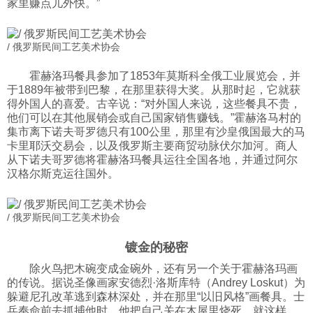
家里赚点儿外快。”
/ 俄罗斯民间工艺美术协会
霍赫洛玛餐具参加了1853年莫斯科全俄工业展览会，并
于1889年被带到巴黎，在那里获得大奖。从那时起，它就获
得外国人的喜爱。古辛说：“对外国人来说，这些餐具不贵，
他们可以在其他展销会或自己国家销售赚钱。”霍赫洛马村的
集市离下诺夫哥罗德只有100公里，那里有沙皇俄国最大的马
卡里耶沃交易会，以及俄罗斯主要商贸动脉伏尔加河。商人
从下诺夫哥罗德将霍赫洛玛餐具运往全国各地，并通过阿尔
汉格尔斯克运往国外。
/ 俄罗斯民间工艺美术协会
镀金的秘密
除火鸟把木碗变成金碗外，还有另一个关于霍赫洛玛画
的传说。据说圣像画家安德烈·洛斯库特（Andrey Loskut）为
躲避尼孔改革逃到森林深处，并在那里“以旧风格”画餐具。士
兵奉命前去抓捕他时，他把自己关在木屋里烧死。就这样，