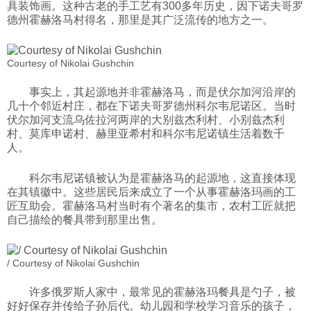
具装饰画。这种古老的手工艺有300多年历史，因下诺夫哥罗
科技
德州霍赫洛马村得名，那里是其广泛流传的地方之一。
社会
Courtesy of Nikolai Gushchin
事实上，其起源地并非霍赫洛马，而是伏尔加河沿岸的
几十个邻近村庄，都在下诺夫哥罗德州科尔韦尼诺区。当时
文化
伏尔加河支流乌佐拉河两岸的大别兹杰利村、小别兹杰利
村、莫库申诺村、赫里亚希村和科尔韦尼诺镇生活着数千
人。
历史
科尔韦尼诺镇被认为是霍赫洛马的起源地，这直接体现
在其镇徽中。这些居民后来成立了一个从事霍赫洛玛画的工
体育
匠互助会。霍赫洛马村当时有个著名的集市，农村工匠就把
自己描绘的餐具带到那里出售。
旅游
/ Courtesy of Nikolai Gushchin
视听
许多俄罗斯人家中，最常见的霍赫洛玛餐具是勺子，被
好好保存并传给子孙后代。幼儿园和学校学习音乐的孩子，