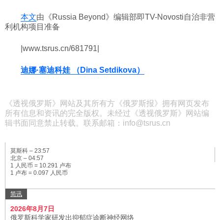
本文
由《Russia Beyond》编辑部即TV-Novosti自治非营
利机构项目准备
|www.tsrus.cn/681791|
迪娜·塞迪科娃 （Dina Setdikova）
《透视俄罗斯》网站及其所有方《俄罗斯报》拥有网页发布
所有信息和资讯的完全版权。未经过《透视俄罗斯》网站编
辑书面同意禁止转载。联系邮箱：info@tsrus.cn
莫斯科 –
23:57
北京 –
04:57
1 人民币 = 10.291 卢布
1 卢布 = 0.097 人民币
简讯
2026年8月7日
俄罗斯科学家研发出抑郁症诊断神经网络