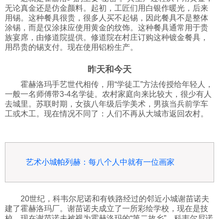
无论真金还是仿金颜料。起初，工匠们用白银作暖光，后来
用锡。这种餐具很贵，很多人买不起锡，因此餐具不是整体
涂锡，而是仅涂抹应使用黄金的纹饰。这种餐具通常用于贵
族宴席，由修道院提供。修道院在村庄订购这种镀金餐具，
用昂贵的锡支付。现在使用铝粉生产。
昨天和今天
霍赫洛玛手艺世代相传，用“学徒工”方法传授给年轻人，
一般一名师傅带3-4名学徒。农村家庭向来比较大，很少有人
去城里。苏联时期，女孩八年级后学美术，男孩当兵前学车
工或木工。现在情况不同了：人们不再从大城市返回农村。
艺术小城帕列赫：每八个人中就有一位画家
20世纪，科韦尔尼诺和有铁路经过的邻近小城谢苗诺夫
建了霍赫洛玛厂。谢苗诺夫成立了一所彩绘学校，现在是技
校。现在谢苗诺夫被视为霍赫洛玛的“第二故乡”，科韦尔尼诺