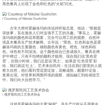
黑色餐具上出现了金色和红色的“火焰”闪光。
/ Courtesy of Nikolai Gushchin
古辛大师对霍赫洛玛的传说持怀疑态度。他说：“那都是
讲故事，旨在激发人们对这项手工艺的兴趣。”事实上，霍赫
洛玛画的颜色和花草图案，完全可以用工匠的观察、自然环
境及木餐具生产技术解释。古辛说：“黑色、红色和金色是霍
赫洛玛画的主要颜色，辅助颜色有黄色、橙色、绿色和棕
色。绿色有不同深浅。这个颜色组合已形成很久。餐具在烤
炉中烤过，只有不怕烤的颜料才能用。现在我们说‘黑色背
景’，但我小时候，我们总是说‘黑土’。如果是‘红色背景’彩
绘，我们就说‘红土’。艺术来自民间：生活在我们那里的人观
察大自然，他们看到雪花莲绽放，花楸成熟，醋栗叶绽放，
浆果出现。对世界和周围环境的观察、感知融汇到绘画技艺
中。我们向大自然学习。”
/ 俄罗斯民间工艺美术协会
这就是霍赫洛玛的主要“秘密”。其生产过程从不用黄金，