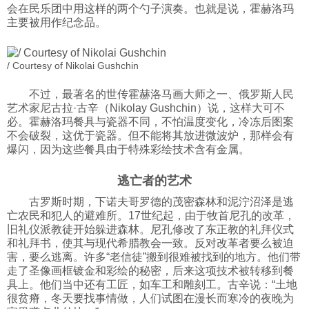
会在民乐团中用这样的两个勺子演奏。也就是说，霍赫洛玛
主要被用作纪念品。
/ Courtesy of Nikolai Gushchin
不过，最著名的世传霍赫洛马画大师之一、俄罗斯人民
艺术家尼古拉·古辛（Nikolay Gushchin）说，这样大可不
必。霍赫洛玛餐具与瓷器不同，不怕温度变化，冷冻后图案
不会破裂，这优于瓷器。但不能将其放进微波炉，那样会有
爆闪，因为这些餐具由于特殊彩绘技术含有金属。
逃亡者的艺术
古罗斯时期，下诺夫哥罗德的茂密森林和泥泞沼泽是逃
亡农民和犯人的避难所。17世纪起，由于牧首尼孔的改革，
旧礼仪派教徒开始躲进森林。尼孔修改了东正教的礼拜仪式
和礼拜书，使其与现代希腊教会一致。反对改革者要么被迫
害，要么逃离。许多“老信徒”搬到很难被找到的地方。他们带
走了圣像画框镀金和彩绘的秘密，后来这项技术被转移到餐
具上。他们当中还有工匠，如车工和雕刻工。古辛说：“土地
很贫瘠，冬天要找事情做，人们试图在漫长而寒冷的夜晚为