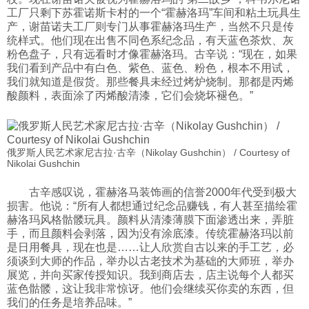
工厂只剩下苏霍诺斯卡村的一个“霍赫洛玛”车间和粘土玩具生
产，谢苗诺夫工厂则专门从事霍赫洛玛生产，当然不只是传
统样式。他们现在出售不同色系纪念品，有天蓝色茶炊、灰
粉色盘子，只有远看时才像霍赫洛玛。古辛说：“现在，如果
我们看到产品中有白色、紫色、蓝色、粉色，根本不用试，
我们就知道是假货。那些餐具未经过烤炉烧制。那都是丙烯
酸颜料，表面涂了丙烯酸清漆，它们会烧坏褪色。”
俄罗斯人民艺术家尼古拉·古辛（Nikolay Gushchin） / Courtesy of
Nikolai Gushchin
古辛感叹说，霍赫洛马装饰画的信誉2000年代受到极大
损害。他说：“所有人都想通过纪念品赚钱，有人甚至描绘霍
赫洛玛风格骷髅玩具。颜料从清漆薄膜下面渗透出来，弄脏
手，而且颜料会剥落，因为没有涂底漆。传统霍赫洛玛以前
是日用餐具，现在也是……让人欣赏自古以来的手工艺，必
须谈到大师的作品，举办以古老技术为基础的大师班，举办
展览，并向买家传授知识。我到商店去，店主说每个人都买
蓝色骷髅，这让我非常惊讶。他们会继续买你卖的东西，但
我们的任务是培养品味。”