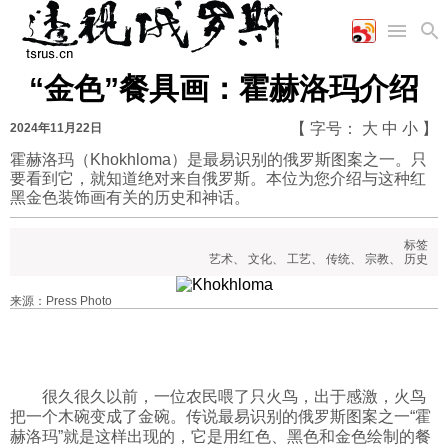
“金色”餐具画：霍赫洛玛介绍
首页
空军
财经
文艺
图片新闻
【 字号：
大
中
小
】
2024年11月22日
海军
商业
教育
高清图片
国际
霍赫洛玛（Khokhloma）是最易识别的俄罗斯图案之一。只
陆军
工业
美食
漫画
要看到它，就知道绝对来自俄罗斯。本位为您介绍与这种红
军事合作
能源
娱乐
视频
黑金色装饰画有关的历史和神话。
农业
图表
时政
标签
艺术
、
文化
、
工艺
、
传统
、
宗教
、
历史
军事
来源：Press Photo
评论
很久很久以前，一位农民喂了只火鸟，出于感激，火鸟
经济
把一个木碗变成了金碗。传说最易识别的俄罗斯图案之一“霍
赫洛玛”就是这样出现的，它是用红色、黑色和金色绘制的餐