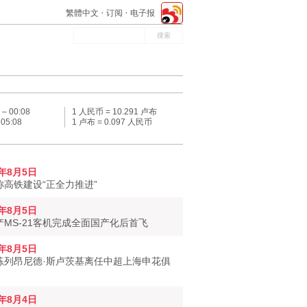
繁體中文
订阅
电子报
 –
00:08
1 人民币 = 10.291 卢布
–
05:08
1 卢布 = 0.097 人民币
6年8月5日
称高铁建设“正全力推进”
6年8月5日
产MS-21客机完成全面国产化后首飞
6年8月5日
练列昂尼德·斯卢茨基离任中超上海申花俱
6年8月4日