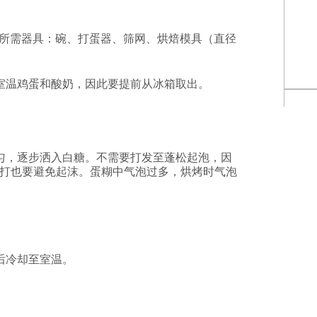
所需器具：碗、打蛋器、筛网、烘焙模具（直径
室温鸡蛋和酸奶，因此要提前从冰箱取出。
匀，逐步洒入白糖。不需要打发至蓬松起泡，因
打也要避免起沫。蛋糊中气泡过多，烘烤时气泡
。
后冷却至室温。