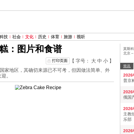
科技
社会
文化
历史
体育
旅游
视听
糕：图片和食谱
莫斯科
北京 
打印页面
【 字号：
大
中
小
】
简讯
联国家地区，其确切来源已不可考，但因做法简单、外
202
欢迎。
普京
202
俄国
202
主教
乐部
202