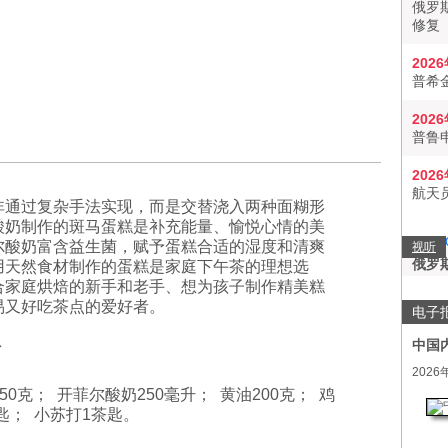
俄罗
修复
202
普希
202
普鲁
202
航天
非通过复杂手法实现，而是交替浇入两种面糊形
酸奶制作的斑马蛋糕是补充能量、愉悦心情的美
尔酸奶富含益生菌，赋予蛋糕合适的湿度和清爽
视听
俄罗
用天然食材制作的蛋糕是家庭下午茶的理想选
合家庭烘焙的新手和老手、想为孩子制作精美糕
易又好吃茶点的爱好者。
电子
中国
材
2026
0克； 开菲尔酸奶250毫升； 黄油200克； 鸡
汤匙； 小苏打1茶匙。