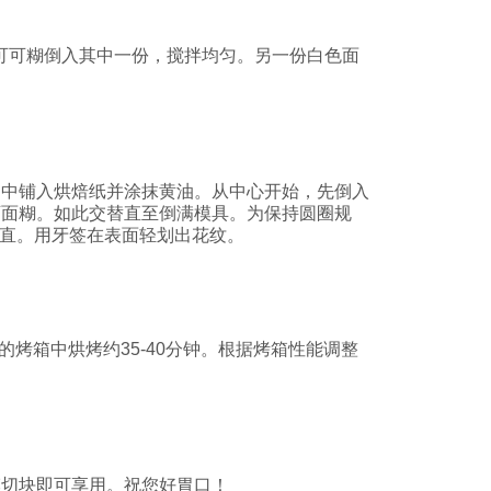
可可糊倒入其中一份，搅拌均匀。另一份白色面
。
米）中铺入烘焙纸并涂抹黄油。从中心开始，先倒入
可面糊。如此交替直至倒满模具。为保持圆圈规
垂直。用牙签在表面轻划出花纹。
C的烤箱中烘烤约35-40分钟。根据烤箱性能调整
模切块即可享用。祝您好胃口！