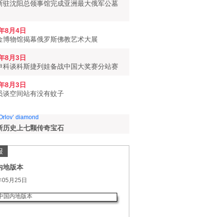
斯驻沈阳总领事馆完成亚洲最大俄军公墓
6年8月4日
金博物馆揭幕俄罗斯佛教艺术大展
6年8月3日
申科谈科斯捷列娃备战中国大奖赛分站赛
6年8月3日
员谈空间站有没有蚊子
斯历史上七颗传奇宝石
报
内地版本
年05月25日