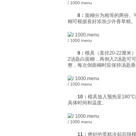
/ 1000.menu
8
：
面糊分为相等的两份。
糊可根据喜好添加少许香草精
/ 1000.menu
9
：
模具（直径20-22厘
2汤匙白面糊，再倒入2汤匙可
整，每次倒面糊时应保持汤匙
/ 1000.menu
10
：
模具放入预热至180°
具体时间和温度。
/ 1000.menu
11
：
烤好的蛋糕冷却后脱