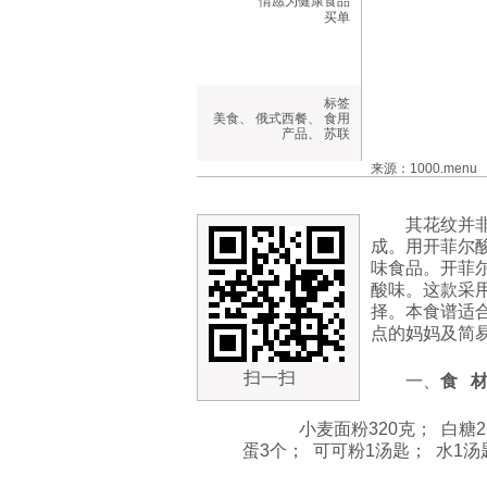
情愿为健康食品
买单
标签
美食
、
俄式西餐
、
食用
产品
、
苏联
来源：1000.menu
其花纹并
成。用开菲尔
味食品。开菲
酸味。这款采
择。本食谱适
点的妈妈及简
扫一扫
一、
食
小麦面粉320克； 白糖25
蛋3个； 可可粉1汤匙； 水1