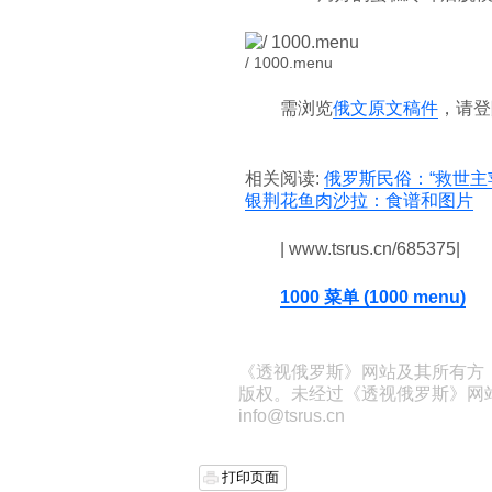
/ 1000.menu
需浏览
俄文原文稿件
，请登
相关阅读:
俄罗斯民俗：“救世主
银荆花鱼肉沙拉：食谱和图片
| www.tsrus.cn/685375|
1000 菜单 (1000 menu)
《透视俄罗斯》网站及其所有方
版权。未经过《透视俄罗斯》网
info@tsrus.cn
打印页面