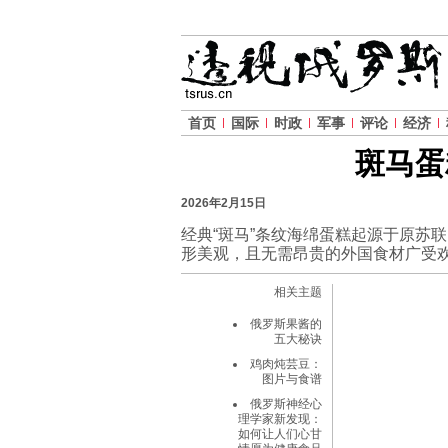
首页
国际
时政
军事
评论
经济
斑马蛋
2026年2月15日
经典“斑马”条纹海绵蛋糕起源于原苏
形美观，且无需昂贵的外国食材广受
相关主题
俄罗斯果酱的
五大秘诀
鸡肉炖芸豆：
图片与食谱
俄罗斯神经心
理学家新发现：
如何让人们心甘