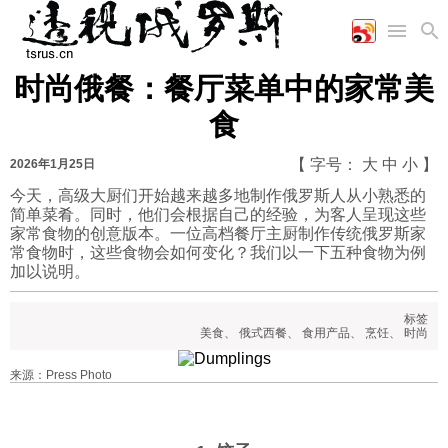
时尚俄餐：餐厅菜单中的家常美
首页
空军
财经
文艺
图片新闻
食
海军
商业
教育
高清图片
国际
陆军
工业
美食
漫画
【 字号：
大
中
小
】
2026年1月25日
军事合作
能源
娱乐
视频
今天，高级大厨们开始越来越多地制作俄罗斯人从小熟悉的
简单菜肴。同时，他们会根据自己的经验，为客人呈现这些
农业
图表
时政
家常食物的创意版本。一位高档餐厅主厨制作传统俄罗斯家
常食物时，这些食物会如何变化？我们以一下五种食物为例
加以说明。
军事
标签
美食
、
俄式西餐
、
食用产品
、
烹饪
、
时尚
评论
来源：Press Photo
经济