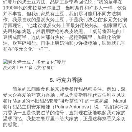
们餐厅的烤土豆方法。品牌主厨季希回忆说：“我的童年在
1990年代的弗拉基米尔度过，当时条件和许多人一样，饮食
并不丰富。但我们家总有土豆，我们尽可能用不同方法制
作。我最喜欢的是炭火烤土豆，于是我们决定在‘多元文化’餐
厅再现它。”他建议做炭火烤土豆最好用烧烤架，但家里可以
先用烤箱烤熟，然后用喷枪将表皮烧黑。上桌前将温热的土
豆切成两半，连肉带部分焦皮一起挖到碗里，加融化的黄
油、欧芹碎和盐。再淋上酸奶油和少许橄榄油，味道就几乎
和在“多元文化”一样了。
炭火烤土豆 / “多元文化”餐厅
5. 巧克力香肠
简单的民间甜食也越来越受餐厅甜品师关注。例如，深
受大众喜爱的巧克力香肠，就成为莫斯科现代西伯利亚风味
餐厅Manul的怀旧甜品套餐“祖母茶饮”中的一道亮点。Manul
餐厅甜品主厨安东诺娃（Polina Antonova）说：“我们家巧克
力香肠一直是快要过节的信号，直到现在还能唤起我对家的
温馨回忆。我想在餐厅里带给大家的，正是这样熟悉又亲切
的感觉。”