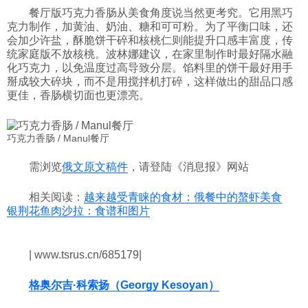
餐厅版巧克力香肠从美食角度说当然更考究。它用黑巧
克力制作，加黄油、奶油、糖和可可粉。为了平衡口味，还
会加少许盐，酥脆饼干碎和核桃仁则能提升口感丰富度，传
统家庭版不放核桃。波林娜建议，在家里制作时最好隔水融
化巧克力，以免温度过高导致分层。馅料里的饼干最好用手
掰成较大碎块，而不是用搅拌机打碎，这样做出的甜品口感
更佳，香肠横切面也更漂亮。
巧克力香肠 / Manul餐厅
需浏览
俄文原文稿件
，请登陆《消息报》网站
相关阅读：
越来越受青睐的食材：俄餐中的螯虾美食
银荆花鱼肉沙拉：食谱和图片
| www.tsrus.cn/685179|
格奥尔吉·科索扬（Georgy Kesoyan）