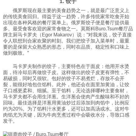
1. 饺子
科技
俄罗斯现在最主要的美食趋势之一，就是最广泛意义上
的传统美食回归。得益于这一趋势，许多传统家常吃食开始
出现在各种风格的餐厅菜单上。俄罗斯饺子便是餐厅提供最
社会
多、最受食客欢迎的家常食物之一。莫斯科Buro.Tsum餐厅品
牌主厨马卡罗夫（Egor Makarov）说：“对我来说，饺子直接
令人联想到合家欢聚的时刻。我们把饺子加入菜单时，最重
文化
要的是保留大众熟悉的形态，同时在品质、稳定性和口味上
做到极致。”
历史
马卡罗夫制作的饺子，主要特色在于面皮：他用开水烫
面，待冷却后再做饺子皮。这样做出的饺子皮更有弹性，不
易破损，同时又很软。包好的饺子不易煮烂，存放不会开
裂，能很好地包住馅料。此外，他还会在面里加黄油，让饺
体育
子口感更柔和、细腻。至于馅料，无论选择哪种主要食材，
马卡罗夫都不会用生洋葱。生洋葱会使肉产生酸味和不好的
回味。最佳选择是洋葱用黄油炒过后添加到肉馅中，比例应
旅游
约为20%。为了馅料汁水更多，还可以加高汤或水。这对牛
肉馅尤为关键，因为牛肉烹煮过程中会吸收水分，导致口感
发干。
视听