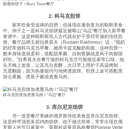
驯鹿肉饺子 / Buro.Tsum餐厅
2. 科马克煎饼
家常吃食受追捧的趋势，也体现在蓬勃复兴的鞑靼美食
中。例子之一是科马克馅饼最近被喀山“乌迈”餐厅加入新早餐
食谱中。这是种鞑靼斯坦人古代就在炉子里经常做的传统煎
饼。餐厅品牌主厨拉希莫夫（Rustam Rakhimov）说：“我奶
奶经常做科马克当早餐。她用卡提克酸奶和面。这种煎饼一
般本身味道就柔和，搭配甜果酱、自制香肠或是风干肉都很
好吃。”拉希莫夫在餐厅做的科马克尽可能接近家常口味。他
头天晚上发面，让其充分发酵，次日早上用炉子高温烤制，
无需翻面，因为热量能均匀地烤透面饼。煎饼上桌可搭配黑
加仑果酱、黑鱼子酱或煮熏马肉。
科马克煎饼加煮熏马肉 / “乌迈”餐厅
3. 库尔尼克馅饼
另一道受餐厅青睐的俄罗斯传统美食是库尔尼克馅饼。
这是种穹顶形多层鸡肉馅饼。由于做法简单，常常出现在俄
罗斯人的节日家宴中。莫斯科诺曼底风格餐馆Pomme Verte