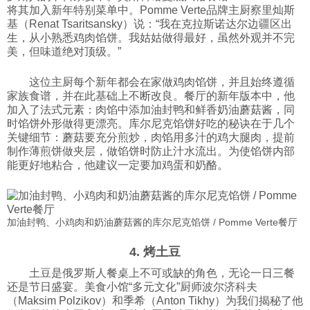
将其加入新年特别菜单中。Pomme Verte品牌主厨察里灿斯
基（Renat Tsaritsansky）说：“我在克拉斯诺达尔边疆区出
生，从小熟悉鸡肉馅饼。我姑姑做得最好，虽然外观并不完
美，但味道绝对顶级。”
这位主厨每个新年都会在家做鸡肉馅饼，并且始终遵循
家族食谱，并在此基础上不断改良。餐厅的新年版本中，他
加入了法式元素：肉馅中添加油封鸭和鲜香奶油蘑菇酱，同
时馅饼外形做得更漂亮。库尔尼克馅饼好吃的秘诀在于几个
关键细节：蘑菇要充分煎炒，肉馅用多汁的鸡大腿肉，提前
制作薄煎饼做夹层，做馅饼时防止汁水流出。为使馅饼内部
能更好地粘合，他建议一定要加鸡蛋和奶酪。
加油封鸭、小鸡肉和奶油蘑菇酱的库尔尼克馅饼 / Pomme Verte餐厅
4. 烤土豆
土豆是俄罗斯人餐桌上不可或缺的角色，无论一日三餐
还是节日盛宴。美食小馆“多元文化”厨师波尔济科夫
（Maksim Polzikov）和季希（Anton Tikhy）为我们揭秘了他