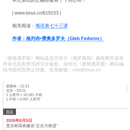
本次测试的正确答案将于下周公布！
| www.tsrus.cn/619153 |
相关阅读：
俄语第七十三课
作者：格列布•费奥多罗夫（Gleb Fedorov）
《透视俄罗斯》网站及其所有方《俄罗斯报》拥有网页发布
所有信息和资讯的完全版权。未经过《透视俄罗斯》网站编
辑书面同意禁止转载。联系邮箱：info@tsrus.cn
莫斯科 –
22:21
北京 –
03:21
1 人民币 = 10.291 卢布
1 卢布 = 0.097 人民币
简讯
2026年8月5日
普京称高铁建设“正全力推进”