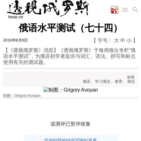
俄语水平测试（七十四）
首页
空军
财经
文艺
图片新闻
【 字号：
大
中
小
】
2016年8月9日
海军
商业
教育
高清图片
国际
【《透视俄罗斯》消息】《透视俄罗斯》于每周推出专栏“俄
陆军
工业
美食
漫画
语水平测试”，为俄语初学者提供与词汇、语法、拼写和标点
军事合作
能源
娱乐
视频
使用有关的测试题。
农业
图表
时政
标签
俄语
、
学习俄语
、
教育
、
测试
军事
制图：Grigory Avoyan
评论
经济