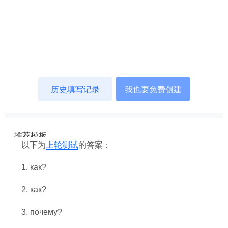
以下为
上轮测试
的答案：
1. как?
2.
как?
3. почему?