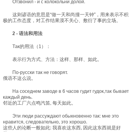
Отзвонил - и с колокольни долой.
科技
这则谚语的意思是“做一天和尚撞一天钟”，用来表示不积
极的工作态度，对工作结果漠不关心、敷衍了事的立场。
社会
2 - 语法和用法
文化
Так
的用法（1）：
表示行为方式、方法：这样、那样、如此。
历史
По-русски так не говорят.
俄语不这么说。
体育
На соседнем заводе в 6 часов гудит гудок,так бывает
каждый день.
旅游
邻近的工厂六点鸣汽笛, 每天如此。
Эти люди рассуждают обыкновенно так: мне это
视听
нравится, следовательно, это хорошо.
这些人的论断一般如此: 我喜欢这东西, 因此这东西就是好