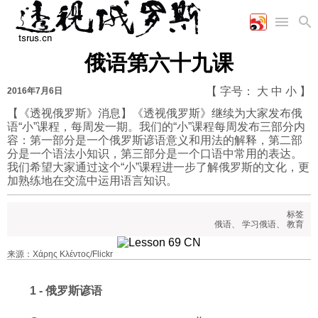
俄语第六十九课
首页
空军
财经
文艺
图片新闻
【 字号：
大
中
小
】
2016年7月6日
海军
商业
教育
高清图片
国际
【《透视俄罗斯》消息】《透视俄罗斯》继续为大家发布俄
陆军
工业
美食
漫画
语“小”课程，每周发一期。我们的“小”课程每周发布三部分内
军事合作
能源
娱乐
视频
容：第一部分是一个俄罗斯谚语意义和用法的解释，第二部
农业
图表
分是一个语法小知识，第三部分是一个口语中常用的表达。
时政
我们希望大家通过这个“小”课程进一步了解俄罗斯的文化，更
加熟练地在交流中运用语言知识。
军事
标签
俄语
、
学习俄语
、
教育
评论
来源：Χάρης Κλέντος/Flickr
1 - 俄罗斯谚语
经济