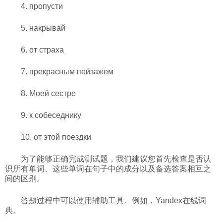
4.
пропусти
5.
накрывай
6.
от страха
7.
прекрасным пейзажем
8.
Моей сестре
9.
к собеседнику
10.
от этой поездки
为了能够正确完成测试题，我们建议您首先检查是否认
识所有单词、这些单词在句子中的成分以及备选答案相互之
间的区别。
答题过程中可以使用辅助工具。例如，Yandex在线词
典。