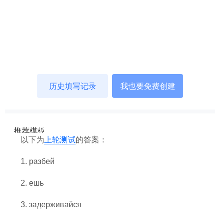
以下为
上轮测试
的答案：
1.
разбей
2.
ешь
3.
задерживайся