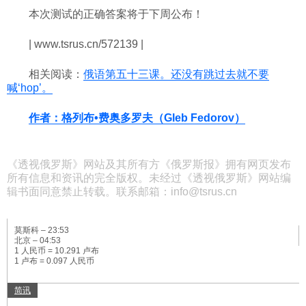
本次测试的正确答案将于下周公布！
| www.tsrus.cn/572139 |
相关阅读：
俄语第五十三课。还没有跳过去就不要
喊‘hop’。
作者：格列布•费奥多罗夫（Gleb Fedorov）
《透视俄罗斯》网站及其所有方《俄罗斯报》拥有网页发布
所有信息和资讯的完全版权。未经过《透视俄罗斯》网站编
辑书面同意禁止转载。联系邮箱：info@tsrus.cn
莫斯科 –
23:53
北京 –
04:53
1 人民币 = 10.291 卢布
1 卢布 = 0.097 人民币
简讯