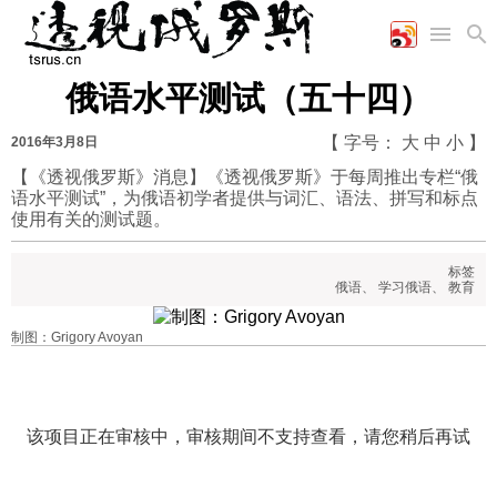
俄语水平测试（五十四）
首页
空军
财经
文艺
图片新闻
【 字号：
大
中
小
】
2016年3月8日
海军
商业
教育
高清图片
国际
【《透视俄罗斯》消息】《透视俄罗斯》于每周推出专栏“俄
陆军
工业
美食
漫画
语水平测试”，为俄语初学者提供与词汇、语法、拼写和标点
军事合作
能源
娱乐
视频
使用有关的测试题。
农业
图表
时政
标签
俄语
、
学习俄语
、
教育
军事
制图：Grigory Avoyan
评论
经济