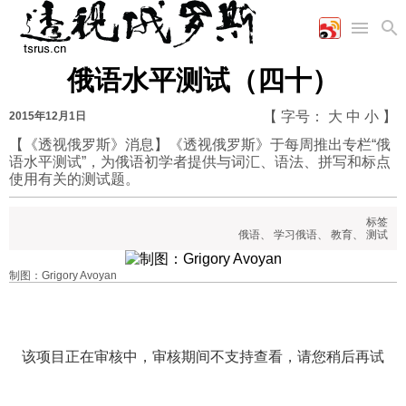
俄语水平测试（四十）
首页
空军
财经
文艺
图片新闻
【 字号：
大
中
小
】
2015年12月1日
海军
商业
教育
高清图片
国际
【《透视俄罗斯》消息】《透视俄罗斯》于每周推出专栏“俄
陆军
工业
美食
漫画
语水平测试”，为俄语初学者提供与词汇、语法、拼写和标点
军事合作
能源
娱乐
视频
使用有关的测试题。
农业
图表
时政
标签
俄语
、
学习俄语
、
教育
、
测试
军事
制图：Grigory Avoyan
评论
经济