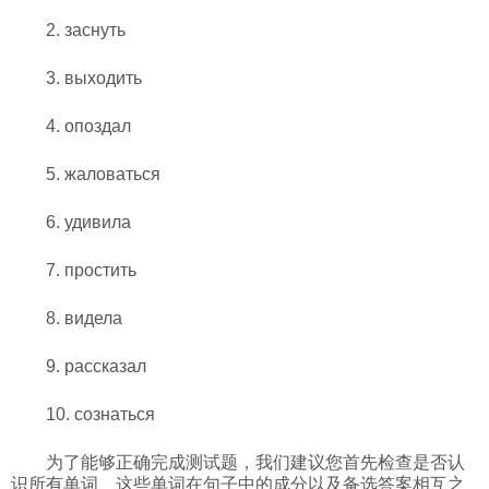
2. заснуть
3. выходить
4. опоздал
5. жаловаться
6. удивила
7. простить
8. видела
9. рассказал
10. сознаться
为了能够正确完成测试题，我们建议您首先检查是否认
识所有单词、这些单词在句子中的成分以及备选答案相互之