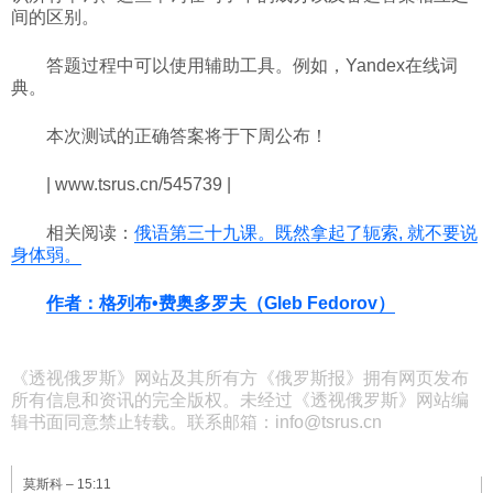
间的区别。
答题过程中可以使用辅助工具。例如，Yandex在线词
典。
本次测试的正确答案将于下周公布！
| www.tsrus.cn/545739 |
相关阅读：
俄语第三十九课。既然拿起了轭索, 就不要说
身体弱。
作者：格列布•费奥多罗夫（Gleb Fedorov）
《透视俄罗斯》网站及其所有方《俄罗斯报》拥有网页发布
所有信息和资讯的完全版权。未经过《透视俄罗斯》网站编
辑书面同意禁止转载。联系邮箱：info@tsrus.cn
莫斯科 –
15:11