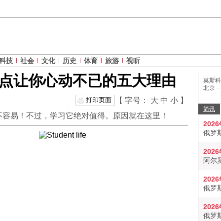
科技
社会
文化
历史
体育
旅游
视听
点让你心动不已的五大理由
莫斯科
北京 
打印页面
【 字号：
大
中
小
】
简讯
不容易！不过，学习它绝对值得。原因就在这里！
202
俄罗
202
阿尔
202
俄罗
202
俄罗