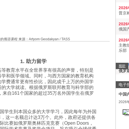
202
普京
202
俄国
课程 来源：Artyom Geodakyan / TASS
202
主教
乐部
1. 助力留学
视听
高等教育水平在全世界享有很高的声誉，特别是
俄罗
科学和医学领域。同时，与西方国家的教育机构
的学费通常更有性价比，因此成千上万的外国学
电子
斯的大学就读。根据俄罗斯联邦教育与科学部的
年，来自161个国家的超过35万名外国学生在俄罗
中国
2026
国学生到本国众多的大学学习，因此每年为外国
4年，这一名额总计达3万个。此外，政府还提供各
比赛如俄罗斯奥林匹克竞赛（Open Doors，
国际学术竞赛及奖学金项目，旨在吸引全球优秀