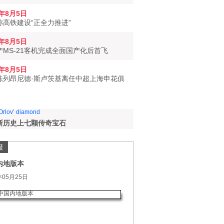
6年8月5日
称高铁建设“正全力推进”
6年8月5日
产MS-21客机完成全面国产化后首飞
6年8月5日
练列昂尼德·斯卢茨基离任中超上海申花俱
斯历史上七颗传奇宝石
报
内地版本
年05月25日