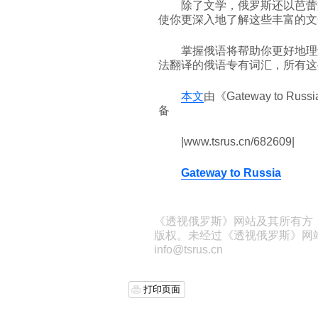
除了文学，俄罗斯还以芭蕾
使你更深入地了解这些丰富的文
掌握俄语将帮助你更好地理
法翻译的俄语专有词汇，所有这
本文
由《Gateway to R
备
|www.tsrus.cn/682609|
Gateway to Russia
《透视俄罗斯》网站及其所有方
版权。未经过《透视俄罗斯》网
info@tsrus.cn
打印页面