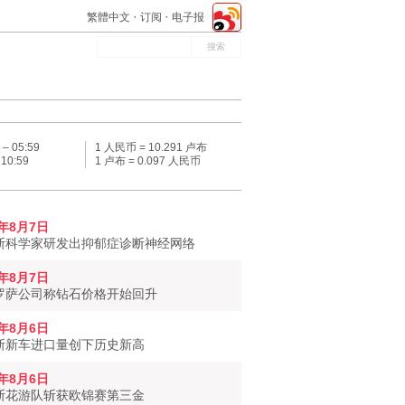
繁體中文
订阅
电子报
 –
05:59
1 人民币 = 10.291 卢布
–
10:59
1 卢布 = 0.097 人民币
6年8月7日
斯科学家研发出抑郁症诊断神经网络
6年8月7日
罗萨公司称钻石价格开始回升
6年8月6日
斯新车进口量创下历史新高
6年8月6日
斯花游队斩获欧锦赛第三金