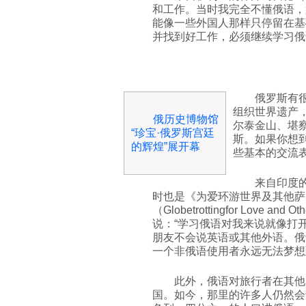
和工作。当时我完全不懂俄语，
能像一些外国人那样只停留在基
并找到好工作，必须继续学习俄
俄罗斯有
组织世界遗产
俄历史博物馆
尔泰金山、堪
“珍宝·俄罗斯宫廷
斯。如果你想
的辉煌”展开幕
些基本的交流
来自印度的阿
时也是《为爱环游世界及其他萨
（Globetrottingfor Love and 
说：“学习俄语对我来说就像打
朋友不会说英语或其他外语。俄
一个非俄语使用者永远无法梦想
此外，俄语对旅行者在其他
国。如今，那里的许多人仍然会