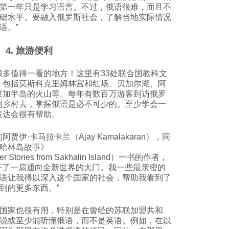
第一年只是学习语言。不过，俄语很难，而且不
础水平。要融入俄罗斯社会，了解当地实际情况
语。”
4. 旅游便利
很多值得一看的地方！这里有33处联合国教科文
，包括莫斯科克里姆林宫和红场、贝加尔湖、阿
察加半岛的火山等。每年有数百万游客到访俄罗
到乡村去，掌握俄语是必不可少的。至少学会一
表达会很有帮助。
贾伊·卡马拉卡兰（Ajay Kamalakaran），同
哈林岛故事》
Other Stories from Sakhalin Island）一书的作者，
开了一扇通向全新世界的大门。我一些最亲密的
语让我得以深入这个国家的社会，帮助我看到了
到的更多东西。”
国家也很有用，特别是在曾经的苏联加盟共和
说或至少能听懂俄语，而不是英语。例如，在以