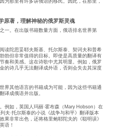
因为那里有许多讲俄语的移民。因此，在那里，
文学原著，理解神秘的俄罗斯灵魂
之一。在出版书籍数量方面，俄语排名世界第
阅读陀思妥耶夫斯基、托尔斯泰、契诃夫和普希
勃勃但非常值得的目标。即使是高质量的翻译有
节奏和美感。这在诗歌中尤其明显。例如，俄罗
金的诗几乎无法翻译成外语，否则会失去其深度
世界其他语言的书籍成为可能，因为这些书籍通
翻译成俄语并出版。
如，英国人玛丽·霍布森（Mary Hobson）在
了列夫·托尔斯泰的小说《战争与和平》翻译版本
效果非常出色，还将格里鲍耶陀夫的《聪明误》
英语！