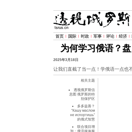
首页
国际
时政
军事
评论
经济
为何学习俄语？盘
2025年3月18日
让我们直截了当一点！学俄语一点也
相关主题
透视俄罗斯信
息图 俄罗斯的特
别保护区
多多益善？
“Кашу маслом
не испортишь”
的俄式智慧
联合项目增
加：俄流媒体服