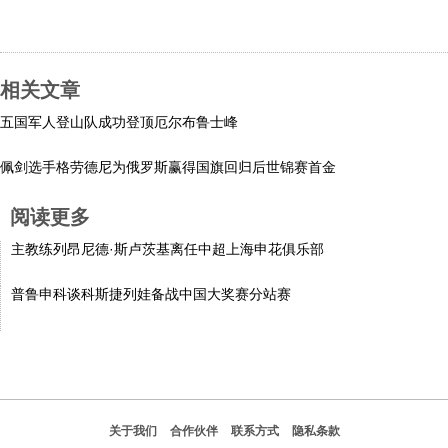
科技
相关文章
社会
五国军人登山队成功登顶厄尔布鲁士峰
文化
佩剑选手格劳德尼为俄罗斯赢得国旗回归后世锦赛首金
阅读更多
历史
主教练列昂尼德·斯卢茨基离任中超上海申花俱乐部
体育
普鲁申科谈科斯捷列娃备战中国大奖赛分站赛
旅游
视听
关于我们
合作伙伴
联系方式
隐私条款