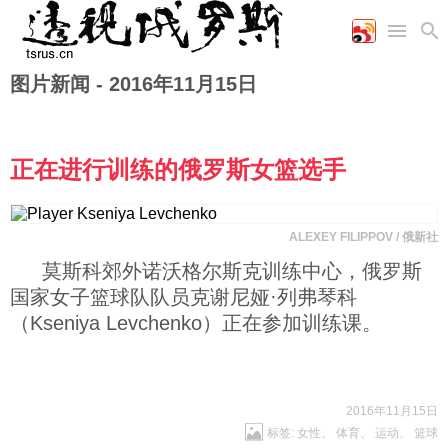
图片新闻 -
2016年11月15日
首页
空军
财经
文艺
图片新闻
海军
商业
教育
高清图片
国际
陆军
工业
美食
漫画
正在进行训练的俄罗斯女篮选手
军事合作
能源
娱乐
视频
农业
图表
时政
ALEXEY FILIPPOV / 俄新社
莫斯科郊外诺沃格尔斯克训练中心，俄罗斯
军事
国家女子篮球队队员克谢尼娅·列弗琴科
（Kseniya Levchenko）正在参加训练课。
评论
经济
2016年11月15日
标签:
女性
、
体育
、
运动
、
篮球