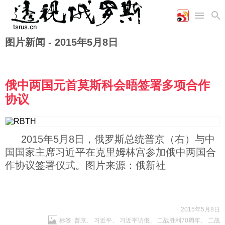
图片新闻 -
2015年5月8日
首页
空军
财经
文艺
图片新闻
海军
商业
教育
高清图片
国际
陆军
工业
美食
漫画
俄中两国元首莫斯科会晤签署多项合作
军事合作
能源
娱乐
视频
协议
农业
图表
时政
2015年5月8日，俄罗斯总统普京（右）
与中
军事
国国家主席习近平在克里姆林宫参加俄中两国合
作协议签署仪式
。图片来源：俄新社
评论
经济
2015年5月8日
标签:
普京
、
习近平
、
习近平访俄
、
二战胜利70周年
、
二战