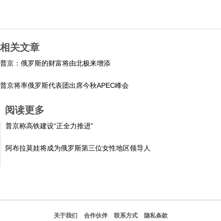
科技
社会
相关文章
普京：俄罗斯的财富将由北极来增添
文化
普京将率俄罗斯代表团出席今秋APEC峰会
历史
阅读更多
普京称高铁建设“正全力推进”
体育
阿布拉莫娃将成为俄罗斯第三位女性地区领导人
旅游
视听
关于我们
合作伙伴
联系方式
隐私条款