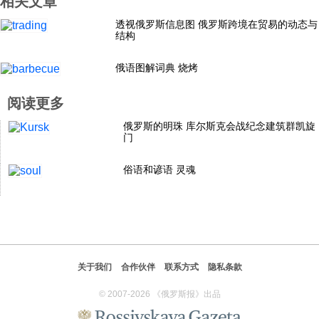
相关文章
科技
透视俄罗斯信息图 俄罗斯跨境在贸易的动态与
结构
社会
俄语图解词典 烧烤
阅读更多
文化
俄罗斯的明珠 库尔斯克会战纪念建筑群凯旋
门
历史
俗语和谚语 灵魂
体育
旅游
关于我们
合作伙伴
联系方式
隐私条款
视听
© 2007-2026 《俄罗斯报》出品