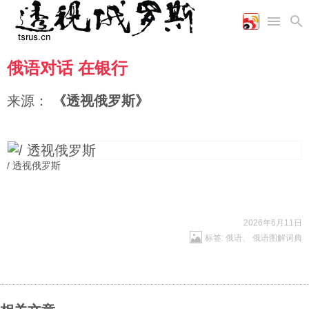
俄语对话 在银行
首页
空军
财经
文艺
图片新闻
海军
商业
教育
高清图片
来源：
《透视俄罗斯》
国际
陆军
工业
美食
漫画
军事合作
能源
娱乐
视频
农业
图表
时政
/ 透视俄罗斯
军事
2026年6月11日
标签:
俄语
、
俄语图解词典
评论
经济