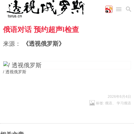
俄语对话 预约超声l检查
首页
空军
财经
文艺
图片新闻
海军
商业
教育
高清图片
来源：
《透视俄罗斯》
国际
陆军
工业
美食
漫画
军事合作
能源
娱乐
视频
农业
图表
时政
/ 透视俄罗斯
军事
2026年6月4日
标签:
俄语
、
学习俄语
评论
经济