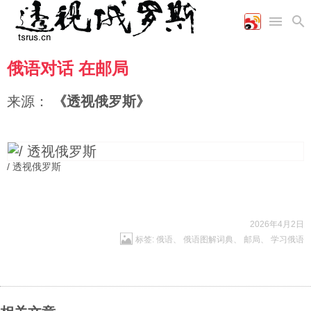
俄语对话 在邮局
首页
空军
财经
文艺
图片新闻
海军
商业
教育
高清图片
来源：
《透视俄罗斯》
国际
陆军
工业
美食
漫画
军事合作
能源
娱乐
视频
农业
图表
时政
/ 透视俄罗斯
军事
2026年4月2日
标签:
俄语
、
俄语图解词典
、
邮局
、
学习俄语
评论
经济