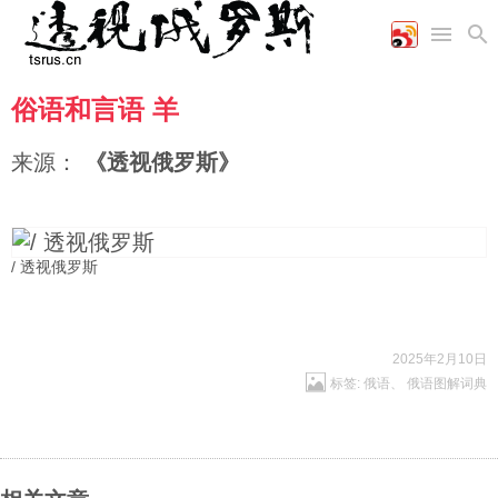
俗语和言语 羊
首页
空军
财经
文艺
图片新闻
海军
商业
教育
高清图片
来源：
《透视俄罗斯》
国际
陆军
工业
美食
漫画
军事合作
能源
娱乐
视频
农业
图表
时政
/ 透视俄罗斯
军事
2025年2月10日
标签:
俄语
、
俄语图解词典
评论
经济