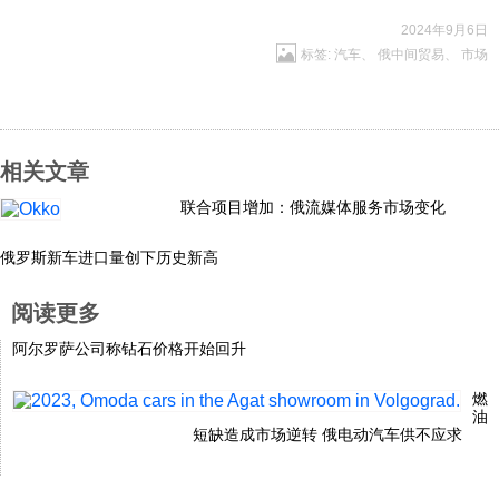
科技
2024年9月6日
标签:
汽车
、
俄中间贸易
、
市场
社会
相关文章
文化
联合项目增加：俄流媒体服务市场变化
历史
俄罗斯新车进口量创下历史新高
阅读更多
体育
阿尔罗萨公司称钻石价格开始回升
旅游
燃
油
短缺造成市场逆转 俄电动汽车供不应求
视听