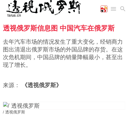
透视俄罗斯信息图 中国汽车在俄罗斯
首页
空军
财经
文艺
图片新闻
海军
商业
教育
高清图片
去年汽车市场的情况发生了重大变化，经销商力
国际
陆军
工业
美食
漫画
图出清退出俄罗斯市场的外国品牌的存货。在这
军事合作
能源
娱乐
视频
次危机期间，中国品牌的销量降幅最小，甚至出
农业
图表
时政
现了增长。
军事
来源：
《透视俄罗斯》
评论
/ 透视俄罗斯
经济