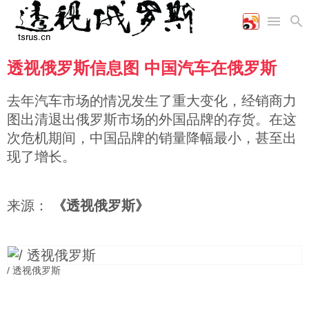
透视俄罗斯信息图 中国汽车在俄罗斯
首页
空军
财经
文艺
图片新闻
海军
商业
教育
高清图片
去年汽车市场的情况发生了重大变化，经销商力
国际
陆军
工业
美食
漫画
图出清退出俄罗斯市场的外国品牌的存货。在这
军事合作
能源
娱乐
视频
次危机期间，中国品牌的销量降幅最小，甚至出
农业
图表
时政
现了增长。
军事
来源：
《透视俄罗斯》
评论
/ 透视俄罗斯
经济