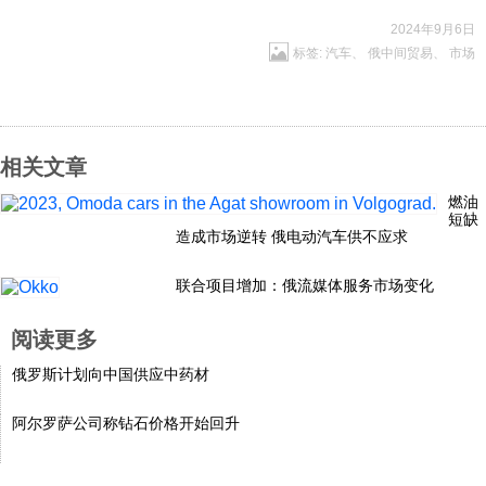
科技
2024年9月6日
标签:
汽车
、
俄中间贸易
、
市场
社会
相关文章
文化
燃油
短缺
历史
造成市场逆转 俄电动汽车供不应求
联合项目增加：俄流媒体服务市场变化
体育
阅读更多
旅游
俄罗斯计划向中国供应中药材
阿尔罗萨公司称钻石价格开始回升
视听