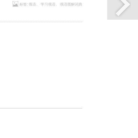
标签:
俄语
、
学习俄语
、
俄语图解词典