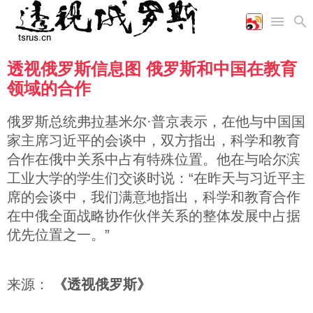
透视俄罗斯信息图 俄罗斯和中国在教育
首页
空军
财经
文艺
图片新闻
领域的合作
海军
商业
教育
高清图片
国际
陆军
工业
美食
漫画
俄罗斯总统弗拉基米尔·普京表示，在他与中国国
军事合作
能源
娱乐
视频
家主席习近平的会谈中，双方指出，科学和教育
农业
图表
时政
合作在俄中关系中占有特殊位置。他在与哈尔滨
工业大学的学生们交谈时说：“在昨天与习近平主
席的会谈中，我们满意地指出，科学和教育合作
军事
在中俄全面战略协作伙伴关系的整体发展中占据
优先位置之一。”
评论
来源：
《透视俄罗斯》
经济