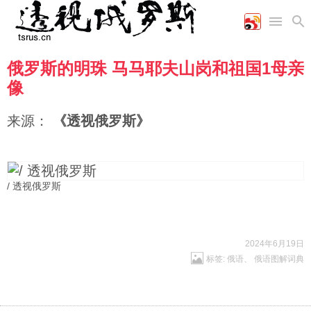
俄罗斯的明珠 马马耶夫山岗和祖国1母亲
首页
空军
财经
文艺
图片新闻
像
海军
商业
教育
高清图片
国际
陆军
工业
美食
漫画
来源：
《透视俄罗斯》
军事合作
能源
娱乐
视频
农业
图表
时政
/ 透视俄罗斯
军事
评论
2024年6月19日
标签:
俄语
、
俄语图解词典
经济