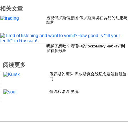
相关文章
科技
透视俄罗斯信息图 俄罗斯跨境在贸易的动态与
结构
社会
文化
听腻了想吐？俄语中的“оскомину набить”到
底有多形象
历史
阅读更多
俄罗斯的明珠 库尔斯克会战纪念建筑群凯旋
门
体育
俗语和谚语 灵魂
旅游
视听