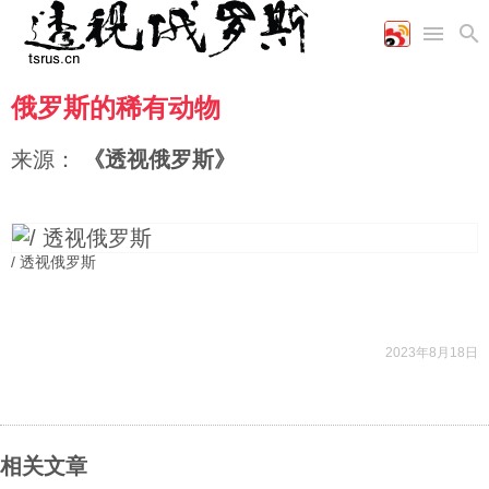
俄罗斯的稀有动物
首页
空军
财经
文艺
图片新闻
海军
商业
教育
高清图片
来源：
《透视俄罗斯》
国际
陆军
工业
美食
漫画
军事合作
能源
娱乐
视频
农业
图表
时政
/ 透视俄罗斯
军事
2023年8月18日
评论
经济
相关文章