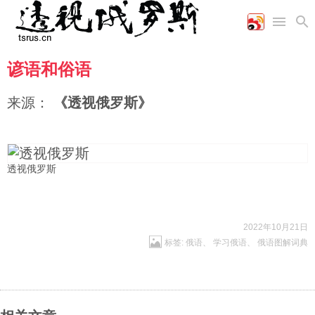
谚语和俗语
首页
空军
财经
文艺
图片新闻
海军
商业
教育
高清图片
来源：
《透视俄罗斯》
国际
陆军
工业
美食
漫画
军事合作
能源
娱乐
视频
农业
图表
时政
透视俄罗斯
军事
2022年10月21日
标签:
俄语
、
学习俄语
、
俄语图解词典
评论
经济